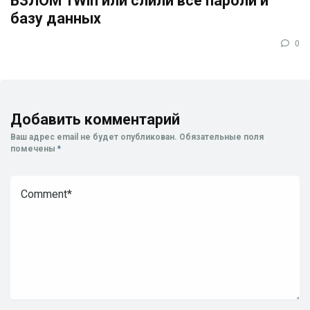
ВЗЛОМ 1Win или слили все пароли и
базу данных
0
Добавить комментарий
Ваш адрес email не будет опубликован.
Обязательные поля
помечены
*