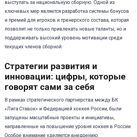
выступать за национальную сборную. Одной из
ключевых мер является разработка системы бонусов
и премий для игроков и тренерского состава, которая
позволит не только привлекать новые таланты, но и
поддерживать высокий уровень мотивации среди
текущих членов сборной.
Стратегии развития и
инновации: цифры, которые
говорят сами за себя
В рамках стратегического партнерства между БК
«Лига Ставок» и Федерацией хоккея России, были
запущены масштабные проекты и инициативы,
направленные на повышение уровня хоккея в России.
Особое внимание уделяется внедрению