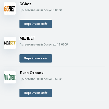
GGbet
Приветственный бонус
8 000₽
Перейти на сайт
МЕЛБЕТ
Приветственный бонус до
19 000₽
Перейти на сайт
Лига Ставок
Приветственный бонус
3 500₽
Перейти на сайт