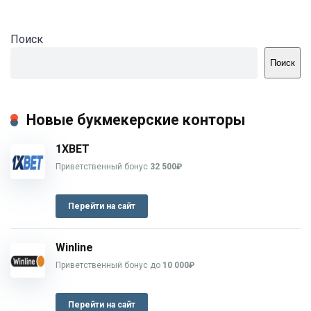
Поиск
Поиск
Новые букмекерские конторы
1XBET
Приветственный бонус
32 500₽
Перейти на сайт
Winline
Приветственный бонус до
10 000₽
Перейти на сайт