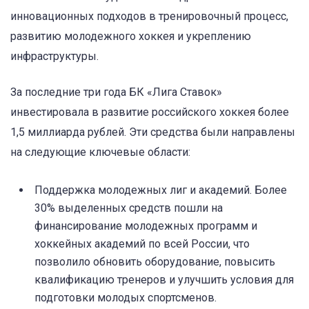
инновационных подходов в тренировочный процесс,
развитию молодежного хоккея и укреплению
инфраструктуры.
За последние три года БК «Лига Ставок»
инвестировала в развитие российского хоккея более
1,5 миллиарда рублей. Эти средства были направлены
на следующие ключевые области:
Поддержка молодежных лиг и академий. Более
30% выделенных средств пошли на
финансирование молодежных программ и
хоккейных академий по всей России, что
позволило обновить оборудование, повысить
квалификацию тренеров и улучшить условия для
подготовки молодых спортсменов.