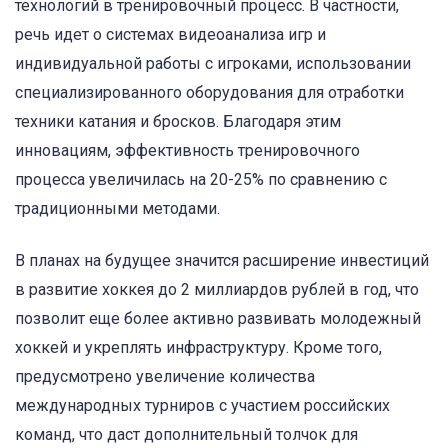
технологий в тренировочный процесс. В частности,
речь идет о системах видеоанализа игр и
индивидуальной работы с игроками, использовании
специализированного оборудования для отработки
техники катания и бросков. Благодаря этим
инновациям, эффективность тренировочного
процесса увеличилась на 20-25% по сравнению с
традиционными методами.
В планах на будущее значится расширение инвестиций
в развитие хоккея до 2 миллиардов рублей в год, что
позволит еще более активно развивать молодежный
хоккей и укреплять инфраструктуру. Кроме того,
предусмотрено увеличение количества
международных турниров с участием российских
команд, что даст дополнительный толчок для