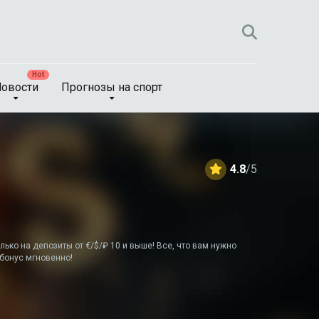
овости
Прогнозы на спорт
4.8
/5
лько на депозиты от €/$/₽ 10 и выше! Все, что вам нужно
т бонус мгновенно!