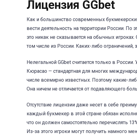
Лицензия GGbet
Как и большинство современных букмекерских к
вести деятельность на территории России. По э
это никак не сказывается на обычных игроках. G
том числе из России. Каких-либо ограничений, 
Нелегальной GGbet считается только в России.
Кюрасао — стандартная для многих международ
числе всемирно известных. Поэтому какие-либ
Она ничем не отличается от подавляющего бол
Отсутствие лицензии даже несет в себе преиму
каждый букмекер в этой стране обязан исполнят
что он должен самостоятельно перечислять 13
Из-за этого игроки могут получить намного мен