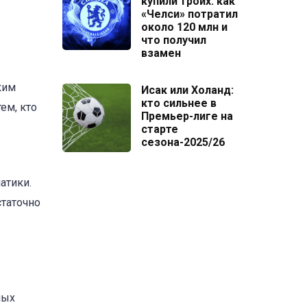
купили троих: как
«Челси» потратил
около 120 млн и
что получил
взамен
ким
Исак или Холанд:
кто сильнее в
ем, кто
Премьер-лиге на
старте
сезона-2025/26
атики.
статочно
ных