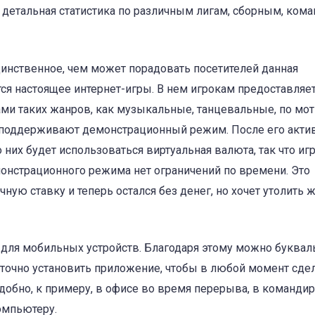
я детальная статистика по различным лигам, сборным, ком
инственное, чем может порадовать посетителей данная
тся настоящее интернет-игры. В нем игрокам предоставляе
ми таких жанров, как музыкальные, танцевальные, по мо
et поддерживают демонстрационный режим. После его акти
 них будет использоваться виртуальная валюта, так что иг
монстрационного режима нет ограничений по времени. Это
ную ставку и теперь остался без денег, но хочет утолить 
 для мобильных устройств. Благодаря этому можно буквал
точно установить приложение, чтобы в любой момент сде
удобно, к примеру, в офисе во время перерыва, в команди
компьютеру.