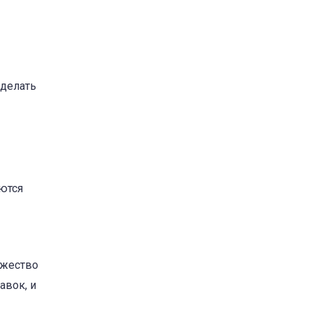
 делать
ются
ожество
авок, и