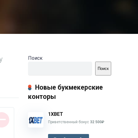
у
Поиск
Поиск
Новые букмекерские
конторы
1XBET
Приветственный бонус
32 500₽