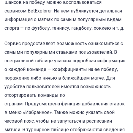
шансов на победу можно воспользоваться
сервисом BetExplorer. На нем публикуется детальная
информация о матчах по самым популярным видам
спорта — по футболу, теннису, гандболу, хоккею и т. д.
Сервис предоставляет возможность ознакомиться с
самыми популярными ставками пользователей. В
специальной таблице указана подробная информация
о каждой команде — коэффициенты на ее победу,
поражение либо ничью в ближайшем матче. Для
удобства пользователей имеется возможность
отсортировать команды по
странам. Предусмотрена функция добавления ставок
в меню «Избранное». Также можно указать свой
часовой пояс, чтобы не запутаться в расписании
матчей. В турнирной таблице отображаются сведения