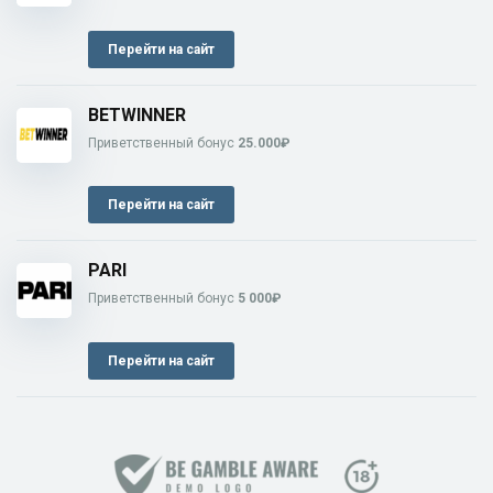
Перейти на сайт
BETWINNER
Приветственный бонус
25.000₽
Перейти на сайт
PARI
Приветственный бонус
5 000₽
Перейти на сайт