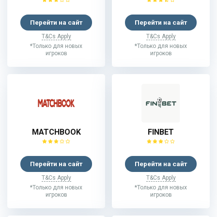
Перейти на сайт
Перейти на сайт
T&Cs Apply
T&Cs Apply
*Только для новых
*Только для новых
игроков
игроков
MATCHBOOK
FINBET
Перейти на сайт
Перейти на сайт
T&Cs Apply
T&Cs Apply
*Только для новых
*Только для новых
игроков
игроков