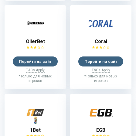
OllerBet
Coral
Перейти на сайт
Перейти на сайт
T&Cs Apply
T&Cs Apply
*Только для новых
*Только для новых
игроков
игроков
1Bet
EGB