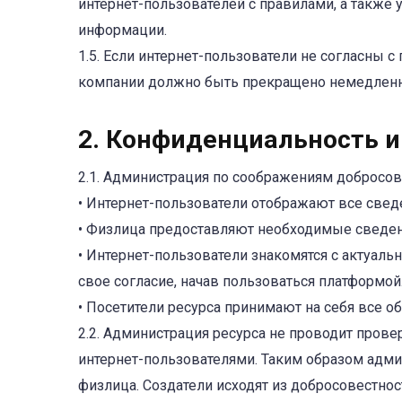
интернет-пользователей с правилами, а также
информации.
1.5. Если интернет-пользователи не согласны 
компании должно быть прекращено немедленн
2. Конфиденциальность 
2.1. Администрация по соображениям добросо
• Интернет-пользователи отображают все свед
• Физлица предоставляют необходимые сведени
• Интернет-пользователи знакомятся с актуал
свое согласие, начав пользоваться платформой
• Посетители ресурса принимают на себя все о
2.2. Администрация ресурса не проводит прове
интернет-пользователями. Таким образом адм
физлица. Создатели исходят из добросовестност