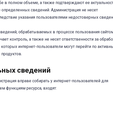
е в полном объеме, а также подтверждают ее актуальност
е определенных сведений. Администрация не несет
следствие указания пользователями недостоверных сведен
сведений, обрабатываемых в процессе пользования сайтом
ает контроль, а также не несет ответственности за обрабо
 которых интернет-пользователи могут перейти по активн
 продуктов.
ьных сведений
истрация вправе собирать у интернет-пользователей для
ем функциям ресурса, входят: