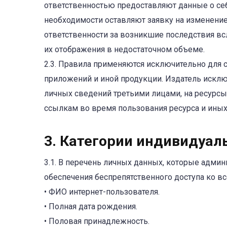
ответственностью предоставляют данные о себ
необходимости оставляют заявку на изменени
ответственности за возникшие последствия в
их отображения в недостаточном объеме.
2.3. Правила применяются исключительно для 
приложений и иной продукции. Издатель исключ
личных сведений третьими лицами, на ресурсы
ссылкам во время пользования ресурса и иных
3. Категории индивидуал
3.1. В перечень личных данных, которые админ
обеспечения беспрепятственного доступа ко вс
• ФИО интернет-пользователя.
• Полная дата рождения.
• Половая принадлежность.