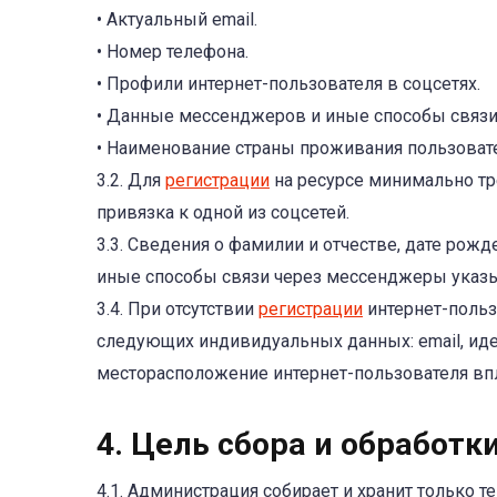
• Актуальный email.
• Номер телефона.
• Профили интернет-пользователя в соцсетях.
• Данные мессенджеров и иные способы связи
• Наименование страны проживания пользовател
3.2. Для
регистрации
на ресурсе минимально тре
привязка к одной из соцсетей.
3.3. Сведения о фамилии и отчестве, дате рож
иные способы связи через мессенджеры указы
3.4. При отсутствии
регистрации
интернет-польз
следующих индивидуальных данных: email, иде
месторасположение интернет-пользователя впл
4. Цель сбора и обработ
4.1. Администрация собирает и хранит только 