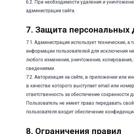
6.2. При необходимости удаления и уничтожен
администрации сайта.
7. Защита персональных
7.1. Администрация использует технические, 
информации пользователей для исключения нес
любого изменения, уничтожения, копирования,
сведениями.
7.2. Авторизация на сайте, в приложении или 
в качестве которого выступает email или номе
ответственность за обеспечение сохранности 
Пользователь не имеет право передавать свой 
пользователя входит обеспечение конфиденци
8. Ограничения правил