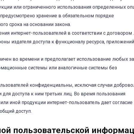
дукции или ограниченного использования определенных оп
 предусмотрено хранение в обязательном порядке
го срока на основании закона.
ния интернет-пользователей в соответствии с договором .
оны издателя доступа к функционалу ресурса, приложений
аничен во времени и предполагает использование любых з
рмационные системы или аналогичные системы без
пользователей конфиденциальны, исключая случаи доброво
для доступа к ним третьих лиц. Во время пользования
ли иной продукции интернет-пользователь дает согласие 
общий доступ.
ной пользовательской информа