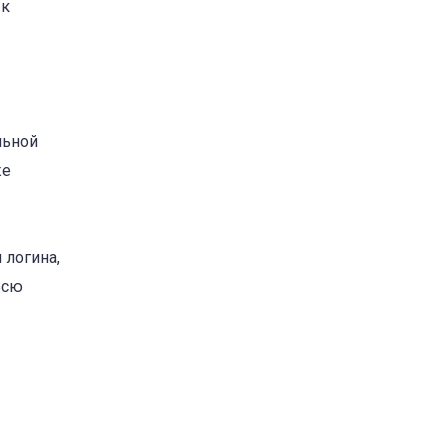
 к
льной
же
 логина,
Всю