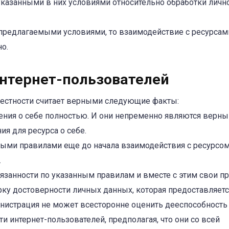
 указанными в них условиями относительно обработки личн
с предлагаемыми условиями, то взаимодействие с ресурсам
о.
интернет-пользователей
вестности считает верными следующие факты:
ения о себе полностью. И они непременно являются верны
я для ресурса о себе.
ьными правилами еще до начала взаимодействия с ресурсо
.
бязанности по указанным правилам и вместе с этим свои пр
рку достоверности личных данных, которая предоставляетс
инистрация не может всесторонне оценить дееспособность
и интернет-пользователей, предполагая, что они со всей