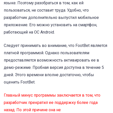
языке. Поэтому разобраться в том, как ей
пользоваться, не составит труда. Удобно, что
разработчик дополнительно выпустил мобильное
приложение. Его можно установить на смартфон,
работающий на ОС Android.
Следует принимать во внимание, что FootBet является
платной программой. Однако пользователям
предоставляется возможность активировать ее в
демо-режиме. Пробная версия доступна в течение 5
дней. Этого времени вполне достаточно, чтобы
оценить FootBet.
Главный минус программы заключается в том, что
разработчик прекратил ее поддержку более года
назад. По этой причине она не