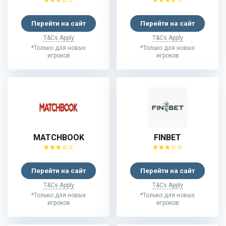
Перейти на сайт
Перейти на сайт
T&Cs Apply
T&Cs Apply
*Только для новых
*Только для новых
игроков
игроков
MATCHBOOK
FINBET
Перейти на сайт
Перейти на сайт
T&Cs Apply
T&Cs Apply
*Только для новых
*Только для новых
игроков
игроков