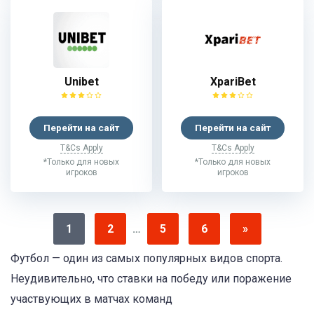
Unibet
XpariBet
Перейти на сайт
Перейти на сайт
T&Cs Apply
T&Cs Apply
*Только для новых
*Только для новых
игроков
игроков
1
2
…
5
6
»
Футбол — один из самых популярных видов спорта.
Неудивительно, что ставки на победу или поражение
участвующих в матчах команд