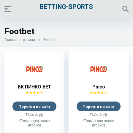
BETTING-SPORTS
Footbet
Главная страница
»
Footbet
БК ПИНКО БЕТ
Pinco
Перейти на сайт
Перейти на сайт
T&Cs Apply
T&Cs Apply
*Только для новых
*Только для новых
игроков
игроков