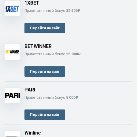
1XBET
Приветственный бонус
32 500₽
Перейти на сайт
BETWINNER
Приветственный бонус
25.000₽
Перейти на сайт
PARI
Приветственный бонус
5 000₽
Перейти на сайт
Winline