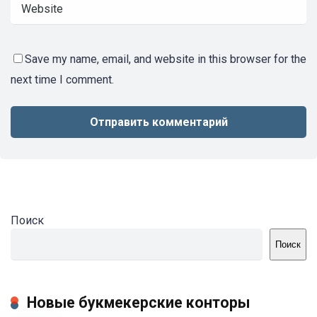
Save my name, email, and website in this browser for the
next time I comment.
Поиск
Поиск
Новые букмекерские конторы