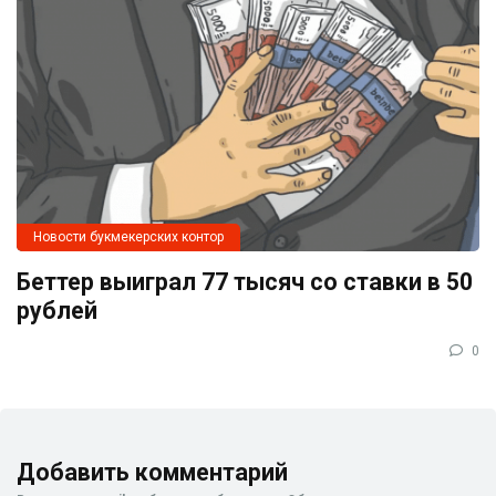
Новости букмекерских контор
Беттер выиграл 77 тысяч со ставки в 50
рублей
0
Добавить комментарий