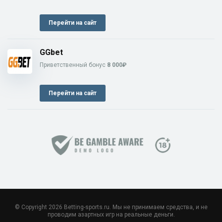
Перейти на сайт
GGbet
Приветственный бонус
8 000₽
Перейти на сайт
© Copyright 2026 Betting-sports.ru. Мы не принимаем средства, и не
проводим азартных игр на реальные деньги.