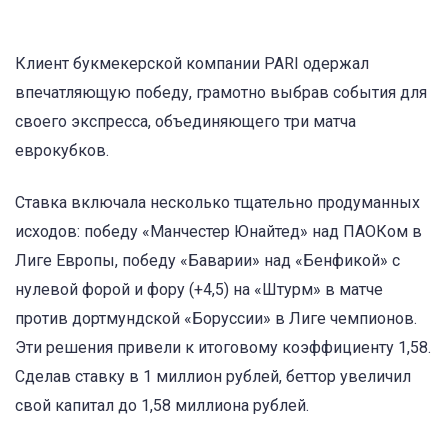
Клиент букмекерской компании PARI одержал
впечатляющую победу, грамотно выбрав события для
своего экспресса, объединяющего три матча
еврокубков.
Ставка включала несколько тщательно продуманных
исходов: победу «Манчестер Юнайтед» над ПАОКом в
Лиге Европы, победу «Баварии» над «Бенфикой» с
нулевой форой и фору (+4,5) на «Штурм» в матче
против дортмундской «Боруссии» в Лиге чемпионов.
Эти решения привели к итоговому коэффициенту 1,58.
Сделав ставку в 1 миллион рублей, беттор увеличил
свой капитал до 1,58 миллиона рублей.