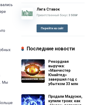
ивались
Лига Ставок
фере
Приветственный бонус
3 500₽
Перейти на сайт
что
Последние новости
добных
Рекордная
выручка:
«Манчестер
Юнайтед»
й
завершил год с
ь. Мы
убытком 33 млн
Продали Мадуэке,
купили троих: как
 больше