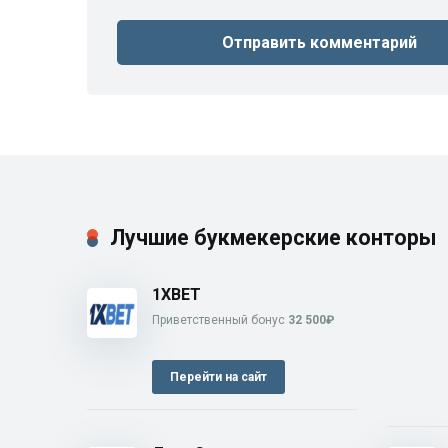
Лучшие букмекерские конторы
1XBET
Приветственный бонус
32 500₽
Перейти на сайт