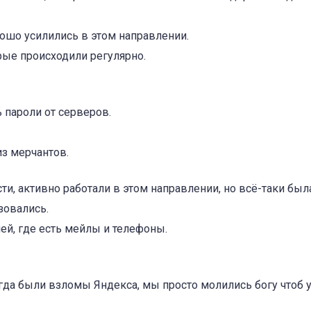
рошо усилились в этом направлении.
рые происходили регулярно.
 пароли от серверов.
из мерчантов.
и, активно работали в этом направлении, но всё-таки был
зовались.
ей, где есть мейлы и телефоны.
огда были взломы Яндекса, мы просто молились богу чтоб у