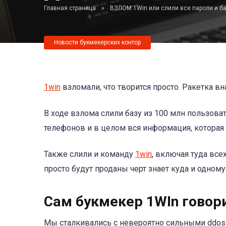
Главная страница
»
ВЗЛОМ 1Win или слили все пароли и б
Новости букмекерских контор
1win
взломали, что творится просто. Ракетка вн
В ходе взлома слили базу из 100 млн пользоват
телефонов и в целом вся информация, которая 
Также слили и команду
1win
, включая туда вс
просто будут проданы черт знает куда и одном
Сам букмекер 1WIn говор
Мы сталкивались с невероятно сильными ddos