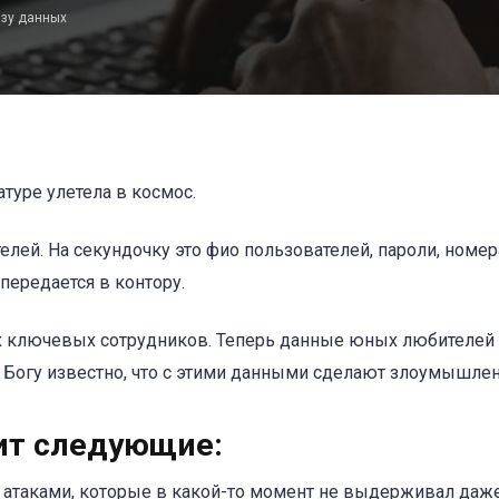
азу данных
атуре улетела в космос.
елей. На секундочку это фио пользователей, пароли, номер
передается в контору.
ех ключевых сотрудников. Теперь данные юных любителей
у Богу известно, что с этими данными сделают злоумышле
ит следующие:
 атаками, которые в какой-то момент не выдерживал даж