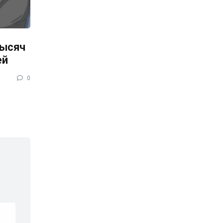
тысяч
ей
0