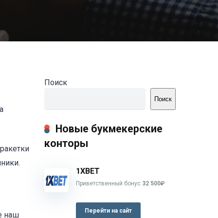
Поиск
Поиск
а
Новые букмекерские
конторы
 ракетки
нники.
1XBET
Приветственный бонус
32 500₽
Перейти на сайт
е наш