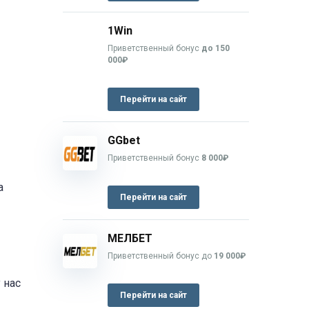
1Win
Приветственный бонус
до 150
000₽
Перейти на сайт
GGbet
Приветственный бонус
8 000₽
а
Перейти на сайт
МЕЛБЕТ
Приветственный бонус до
19 000₽
 нас
Перейти на сайт