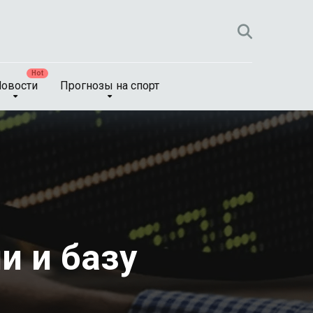
овости
Прогнозы на спорт
и и базу