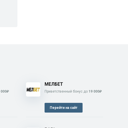
МЕЛБЕТ
 000₽
Приветственный бонус до
19 000₽
Перейти на сайт