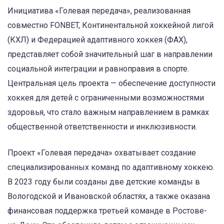
Инициатива «Голевая передача», реализованная
совместно FONBET, Континентальной хоккейной лигой
(КХЛ) и Федерацией адаптивного хоккея (ФАХ),
представляет собой значительный шаг в направлении
социальной интеграции и равноправия в спорте.
Центральная цель проекта — обеспечение доступности
хоккея для детей с ограниченными возможностями
здоровья, что стало важным направлением в рамках
общественной ответственности и инклюзивности.
Проект «Голевая передача» охватывает создание
специализированных команд по адаптивному хоккею.
В 2023 году были созданы две детские команды в
Вологодской и Ивановской областях, а также оказана
финансовая поддержка третьей команде в Ростове-