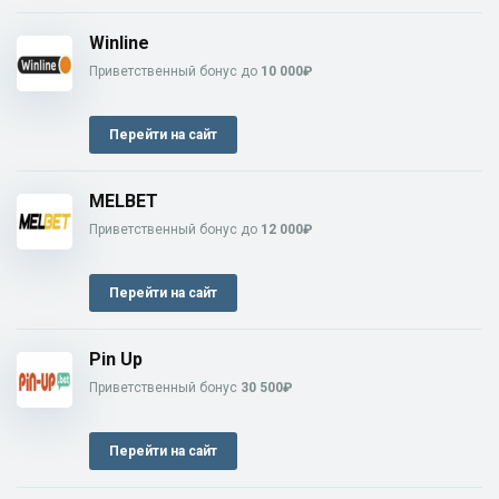
Winline
Приветственный бонус до
10 000₽
Перейти на сайт
MELBET
Приветственный бонус до
12 000₽
Перейти на сайт
Pin Up
Приветственный бонус
30 500₽
Перейти на сайт