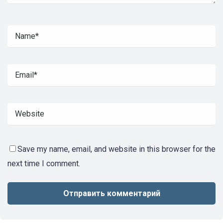
Save my name, email, and website in this browser for the
next time I comment.