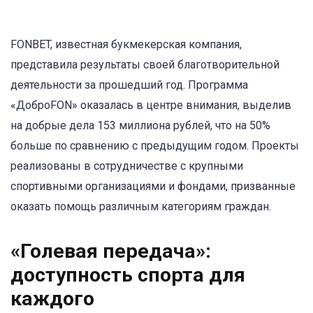
FONBET, известная букмекерская компания,
представила результаты своей благотворительной
деятельности за прошедший год. Программа
«ДоброFON» оказалась в центре внимания, выделив
на добрые дела 153 миллиона рублей, что на 50%
больше по сравнению с предыдущим годом. Проекты
реализованы в сотрудничестве с крупными
спортивными организациями и фондами, призванные
оказать помощь различным категориям граждан.
«Голевая передача»:
доступность спорта для
каждого