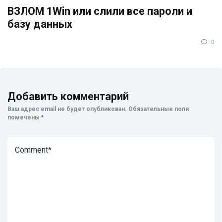
ВЗЛОМ 1Win или слили все пароли и
базу данных
0
Добавить комментарий
Ваш адрес email не будет опубликован.
Обязательные поля
помечены
*