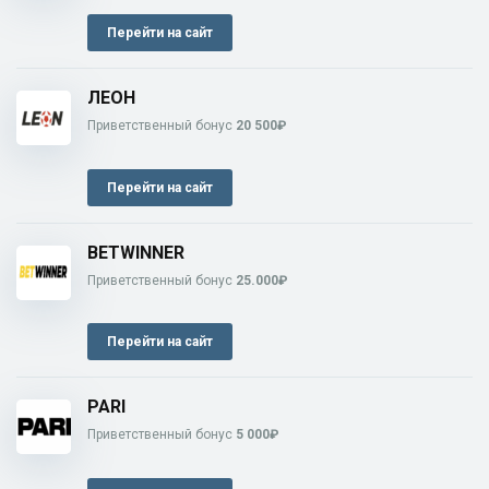
Перейти на сайт
ЛЕОН
Приветственный бонус
20 500₽
Перейти на сайт
BETWINNER
Приветственный бонус
25.000₽
Перейти на сайт
PARI
Приветственный бонус
5 000₽