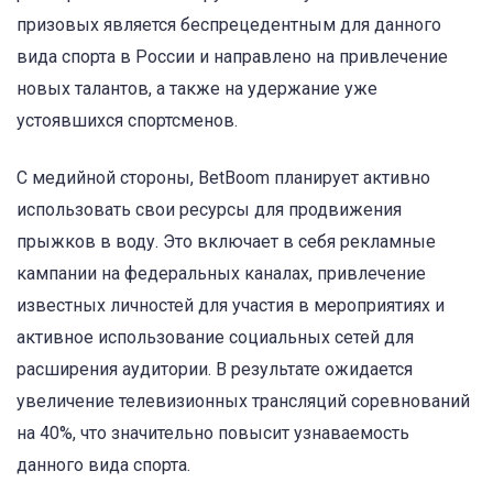
призовых является беспрецедентным для данного
вида спорта в России и направлено на привлечение
новых талантов, а также на удержание уже
устоявшихся спортсменов.
С медийной стороны, BetBoom планирует активно
использовать свои ресурсы для продвижения
прыжков в воду. Это включает в себя рекламные
кампании на федеральных каналах, привлечение
известных личностей для участия в мероприятиях и
активное использование социальных сетей для
расширения аудитории. В результате ожидается
увеличение телевизионных трансляций соревнований
на 40%, что значительно повысит узнаваемость
данного вида спорта.