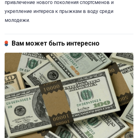
привлечение нового поколения спортсменов и
укрепление интереса к прыжкам в воду среди
молодежи.
Вам может быть интересно