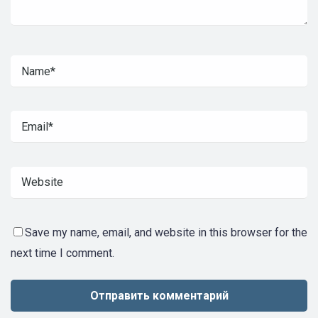
Save my name, email, and website in this browser for the
next time I comment.