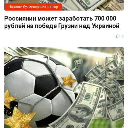
Новости букмекерских контор
Россиянин может заработать 700 000
рублей на победе Грузии над Украиной
0