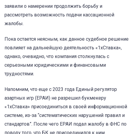
заявили о намерении продолжить борьбу и
рассмотреть возможность подачи кассационной
жалобы.
Пока остается неясным, как данное судебное решение
повлияет на дальнейшую деятельность «1xСтавка»,
однако, очевидно, что компания столкнулась с
серьезными юридическими и финансовыми
трудностями.
Напомним, что еще с 2023 года Единый регулятор
азартных игр (ЕРАИ) не разрешил букмекеру
«1xСтавка» присоединиться в своей информационной
системе, из-за “систематических нарушений правил и
стандартов”. После чего ЕРАИ подал жалобу в ФНС по
поводу того, что БК не присоединился к ним.