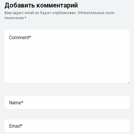
Добавить комментарий
Ваш адрес email не будет опубликован.
Обязательные поля
помечены
*