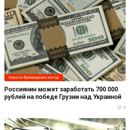
Новости букмекерских контор
Россиянин может заработать 700 000
рублей на победе Грузии над Украиной
0