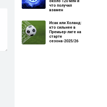
около 120 млн и
что получил
взамен
Исак или Холанд:
кто сильнее в
Премьер-лиге на
старте
сезона-2025/26