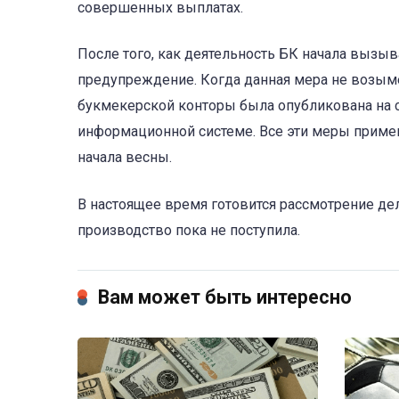
совершенных выплатах.
После того, как деятельность БК начала вызы
предупреждение. Когда данная мера не возым
букмекерской конторы была опубликована на с
информационной системе. Все эти меры приме
начала весны.
В настоящее время готовится рассмотрение дел
производство пока не поступила.
Вам может быть интересно