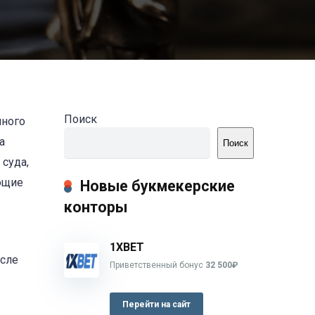
Поиск
иного
а
Поиск
суда,
ющие
Новые букмекерские
конторы
1XBET
осле
Приветственный бонус
32 500₽
Перейти на сайт