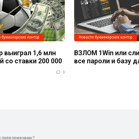
 букмекерских контор
Новости букмекерских контор
р выиграл 1,6 млн
ВЗЛОМ 1Win или сл
й со ставки 200 000
все пароли и базу 
0
е поля помечены
*