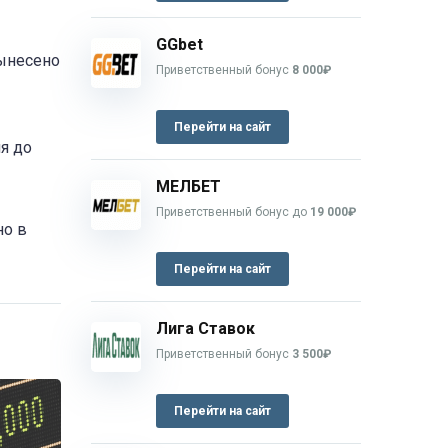
GGbet
вынесено
Приветственный бонус
8 000₽
Перейти на сайт
я до
МЕЛБЕТ
Приветственный бонус до
19 000₽
но в
Перейти на сайт
Лига Ставок
Приветственный бонус
3 500₽
Перейти на сайт