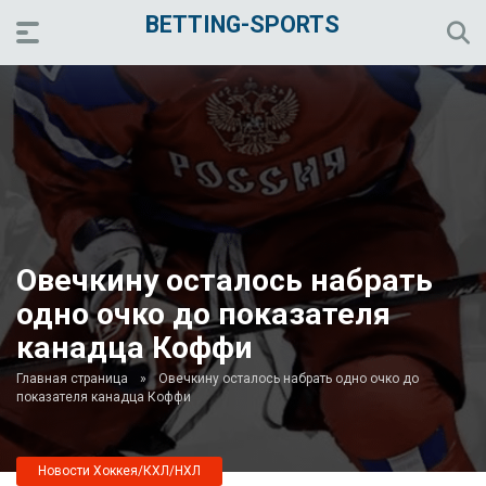
BETTING-SPORTS
Овечкину осталось набрать
одно очко до показателя
канадца Коффи
Главная страница
»
Овечкину осталось набрать одно очко до
показателя канадца Коффи
Новости Хоккея/КХЛ/НХЛ