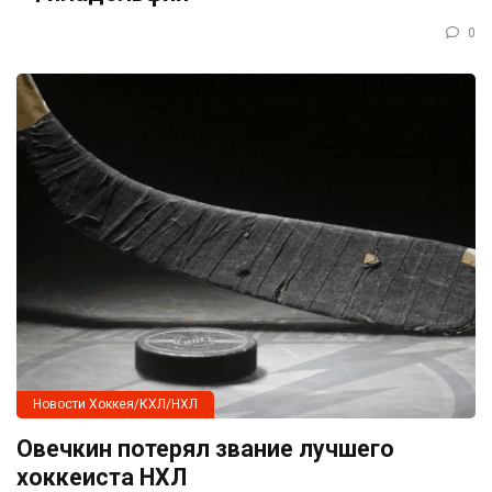
0
Новости Хоккея/КХЛ/НХЛ
Овечкин потерял звание лучшего
хоккеиста НХЛ