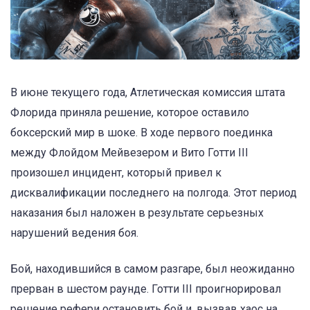
В июне текущего года, Атлетическая комиссия штата
Флорида приняла решение, которое оставило
боксерский мир в шоке. В ходе первого поединка
между Флойдом Мейвезером и Вито Готти III
произошел инцидент, который привел к
дисквалификации последнего на полгода. Этот период
наказания был наложен в результате серьезных
нарушений ведения боя.
Бой, находившийся в самом разгаре, был неожиданно
прерван в шестом раунде. Готти III проигнорировал
решение рефери остановить бой и, вызвав хаос на