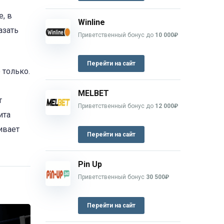
, в
Winline
азать
Приветственный бонус до
10 000₽
Перейти на сайт
 только.
MELBET
т
Приветственный бонус до
12 000₽
ита
ивает
Перейти на сайт
Pin Up
Приветственный бонус
30 500₽
Перейти на сайт