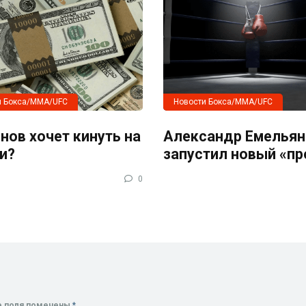
и Бокса/MMA/UFC
Новости Бокса/MMA/UFC
нов хочет кинуть на
Александр Емельян
и?
запустил новый «пр
0
е поля помечены
*