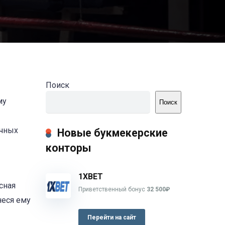
Поиск
му
Поиск
очных
Новые букмекерские
конторы
1XBET
сная
Приветственный бонус
32 500₽
неся ему
Перейти на сайт