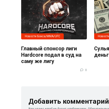
Новости Бокса/MMA/UFC
Новост
Главный спонсор лиги
Сулья
Hardcore подал в суд на
деньг
саму же лигу
0
Добавить комментарий
Ваш адрес email не будет опубликован.
Обязательны