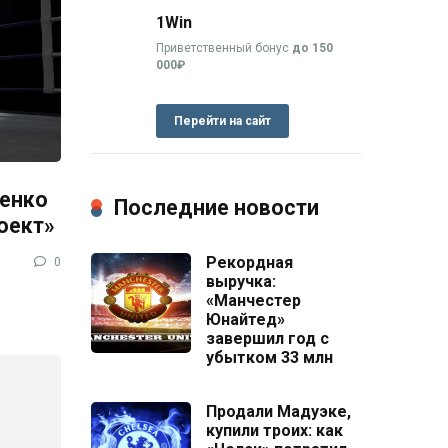
1Win
Приветственный бонус
до 150
000₽
Перейти на сайт
енко
Последние новости
оект»
Рекордная
0
выручка:
«Манчестер
Юнайтед»
завершил год с
убытком 33 млн
Продали Мадуэке,
купили троих: как