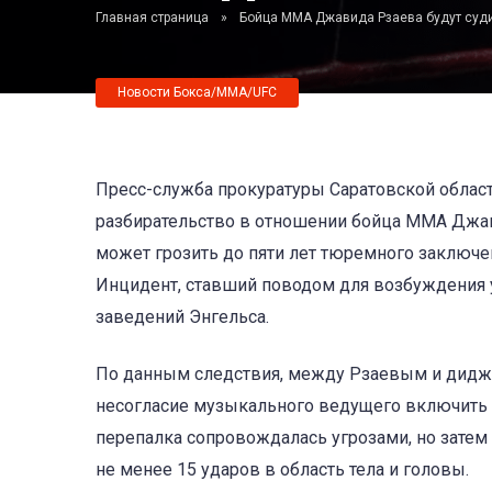
Главная страница
»
Бойца ММА Джавида Рзаева будут суди
Новости Бокса/MMA/UFC
Пресс-служба прокуратуры Саратовской област
разбирательство в отношении бойца ММА Джава
может грозить до пяти лет тюремного заключе
Инцидент, ставший поводом для возбуждения у
заведений Энгельса.
По данным следствия, между Рзаевым и дидже
несогласие музыкального ведущего включить 
перепалка сопровождалась угрозами, но затем
не менее 15 ударов в область тела и головы.