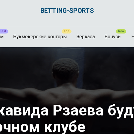
BETTING-SPORTS
ам
Букмекерские конторы
Зеркала
Бонусы
Н
вида Рзаева буду
очном клубе