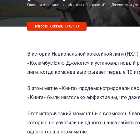
Главная страница
»
«Кингз» обыграли «Блю Джекетс» и уст
Новости Хоккея/КХЛ/НХЛ
В истории Национальной хоккейной лиги (НХЛ) 
«Коламбус Блю Джекетс» и установил новый ре
лиги, когда команда выигрывает первые 10 иг
В этом матче «Кингз» продемонстрировали сво
«Кингз» были настолько эффективны, что даже
Этот исторический момент был возможен благ
которые не упустили ни одного шанса забить г
одного гола в этом матче.