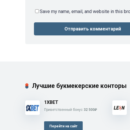
Save my name, email, and website in this br
Лучшие букмекерские конторы
1XBET
Приветственный бонус
32 500₽
Перейти на сайт