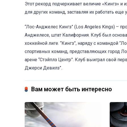
Этот рекорд подчеркивает величие «Кингз» и 
для других команд, заставляя их работать еще 
“Лос-Анджелес Кингз” (Los Angeles Kings) – 
Анджелесе, штат Калифорния. Клуб был основа
хоккейной лиге. “Кингз”, наряду с командой “
спортивных команд, представляющих город Ло
арене “Стэйплз Центр”. Клуб выиграл свой пер
Джерси Девилз”.
Вам может быть интересно