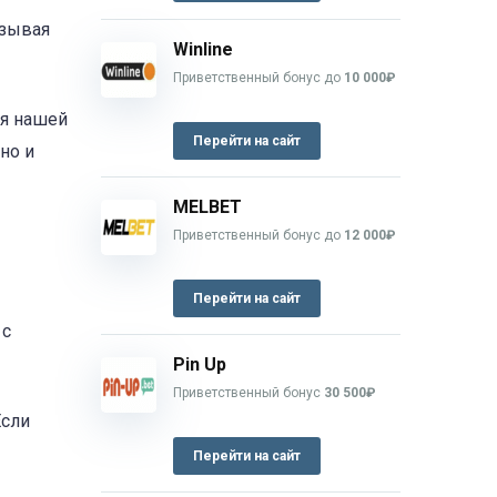
азывая
Winline
Приветственный бонус до
10 000₽
ля нашей
Перейти на сайт
но и
MELBET
Приветственный бонус до
12 000₽
Перейти на сайт
 с
Pin Up
Приветственный бонус
30 500₽
Если
Перейти на сайт