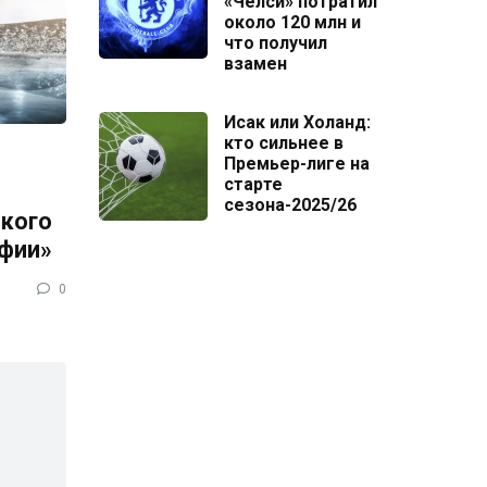
«Челси» потратил
около 120 млн и
что получил
взамен
Исак или Холанд:
кто сильнее в
Премьер-лиге на
старте
сезона-2025/26
ского
фии»
0