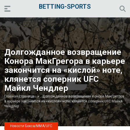
BETTING-SPORTS
Долгожданное возвращение
Конора МакГрегора в карьере
закончится на «кислой» ноте,
клянется соперник UFC
Майкл Чендлер
Главная страница
»
Долгожданное возвращение Конора МакГрегора
в карьере закончится на «кислой» ноте, клянется соперник UFC Майкл
Чендлер
Новости Бокса/MMA/UFC