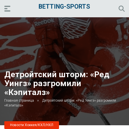
BETTING-SPORTS
Детройтский шторм: «Ред
Уингз» разгромили
«Кэпиталз»
Главная страница
»
Детройтский шторм: «Ред Уингз» разгромили
«Кэпиталз»
Новости Хоккея/КХЛ/НХЛ