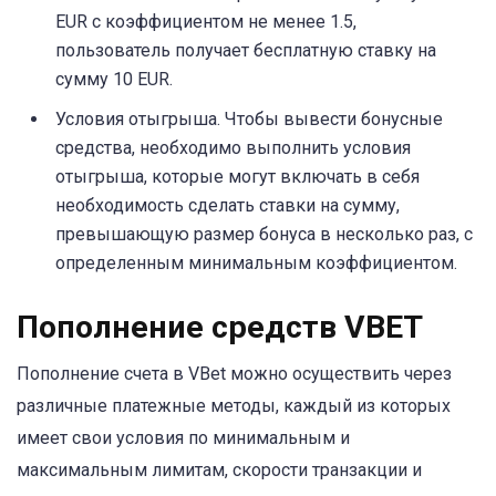
EUR с коэффициентом не менее 1.5,
пользователь получает бесплатную ставку на
сумму 10 EUR.
Условия отыгрыша. Чтобы вывести бонусные
средства, необходимо выполнить условия
отыгрыша, которые могут включать в себя
необходимость сделать ставки на сумму,
превышающую размер бонуса в несколько раз, с
определенным минимальным коэффициентом.
Пополнение средств VBET
Пополнение счета в VBet можно осуществить через
различные платежные методы, каждый из которых
имеет свои условия по минимальным и
максимальным лимитам, скорости транзакции и