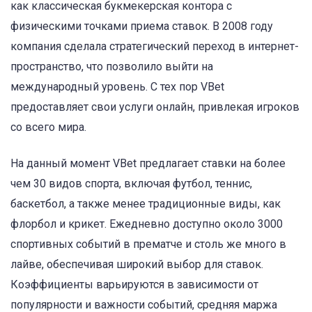
как классическая букмекерская контора с
физическими точками приема ставок. В 2008 году
компания сделала стратегический переход в интернет-
пространство, что позволило выйти на
международный уровень. С тех пор VBet
предоставляет свои услуги онлайн, привлекая игроков
со всего мира.
На данный момент VBet предлагает ставки на более
чем 30 видов спорта, включая футбол, теннис,
баскетбол, а также менее традиционные виды, как
флорбол и крикет. Ежедневно доступно около 3000
спортивных событий в прематче и столь же много в
лайве, обеспечивая широкий выбор для ставок.
Коэффициенты варьируются в зависимости от
популярности и важности событий, средняя маржа