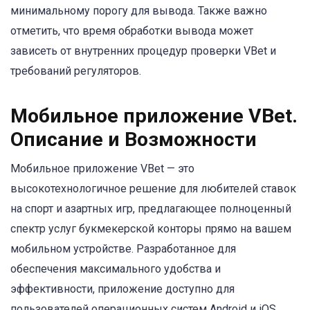
минимальному порогу для вывода. Также важно
отметить, что время обработки вывода может
зависеть от внутренних процедур проверки VBet и
требований регуляторов.
Мобильное приложение VBet.
Описание и Возможности
Мобильное приложение VBet — это
высокотехнологичное решение для любителей ставок
на спорт и азартных игр, предлагающее полноценный
спектр услуг букмекерской конторы прямо на вашем
мобильном устройстве. Разработанное для
обеспечения максимального удобства и
эффективности, приложение доступно для
пользователей операционных систем Android и iOS,