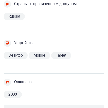
Страны с ограниченным доступом:
Russia
Устройства:
Desktop
Mobile
Tablet
Основана:
2003