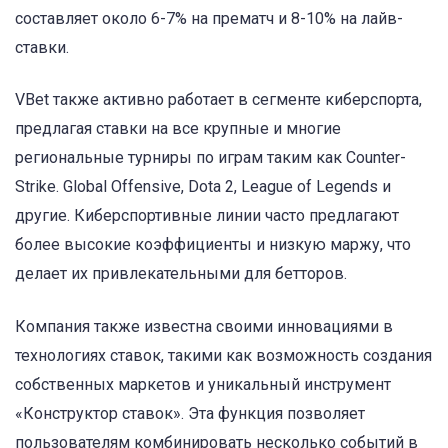
составляет около 6-7% на прематч и 8-10% на лайв-
ставки.
VBet также активно работает в сегменте киберспорта,
предлагая ставки на все крупные и многие
региональные турниры по играм таким как Counter-
Strike. Global Offensive, Dota 2, League of Legends и
другие. Киберспортивные линии часто предлагают
более высокие коэффициенты и низкую маржу, что
делает их привлекательными для бетторов.
Компания также известна своими инновациями в
технологиях ставок, такими как возможность создания
собственных маркетов и уникальный инструмент
«Конструктор ставок». Эта функция позволяет
пользователям комбинировать несколько событий в