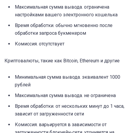
Максимальная сумма вывода. ограничена
настройками вашего электронного кошелька
Время обработки. обычно мгновенно после
обработки запроса букмекером
Комиссия. отсутствует
Криптовалюты, такие как Bitcoin, Ethereum и другие
Минимальная сумма вывода. эквивалент 1000
рублей
Максимальная сумма вывода. не ограничена
Время обработки. от нескольких минут до 1 часа,
зависит от загруженности сети
Комиссия. варьируется в зависимости от
загруженности блокчейн-сети, уточняется на