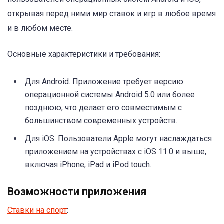
открывая перед ними мир ставок и игр в любое время
и в любом месте.
Основные характеристики и требования:
Для Android. Приложение требует версию
операционной системы Android 5.0 или более
позднюю, что делает его совместимым с
большинством современных устройств.
Для iOS. Пользователи Apple могут наслаждаться
приложением на устройствах с iOS 11.0 и выше,
включая iPhone, iPad и iPod touch.
Возможности приложения
Ставки на спорт
: