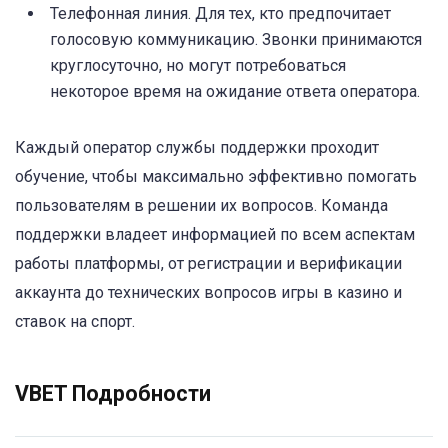
Телефонная линия. Для тех, кто предпочитает
голосовую коммуникацию. Звонки принимаются
круглосуточно, но могут потребоваться
некоторое время на ожидание ответа оператора.
Каждый оператор службы поддержки проходит
обучение, чтобы максимально эффективно помогать
пользователям в решении их вопросов. Команда
поддержки владеет информацией по всем аспектам
работы платформы, от регистрации и верификации
аккаунта до технических вопросов игры в казино и
ставок на спорт.
VBET Подробности