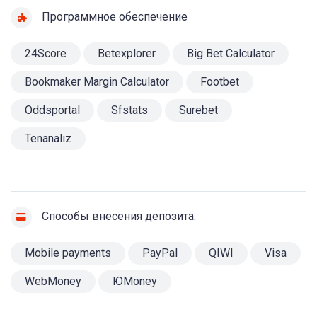
Программное обеспечение
24Score
Betexplorer
Big Bet Calculator
Bookmaker Margin Calculator
Footbet
Oddsportal
Sfstats
Surebet
Tenanaliz
Способы внесения депозита:
Mobile payments
PayPal
QIWI
Visa
WebMoney
ЮMoney