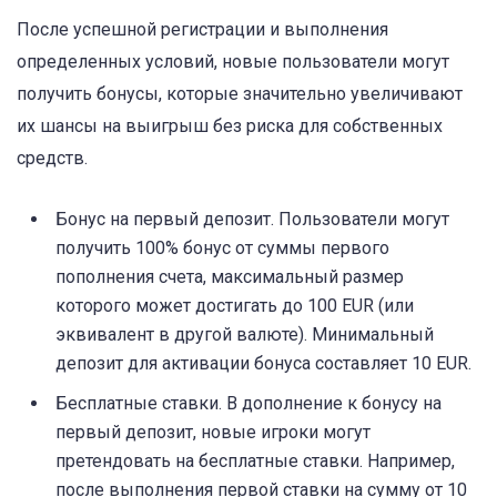
После успешной регистрации и выполнения
определенных условий, новые пользователи могут
получить бонусы, которые значительно увеличивают
их шансы на выигрыш без риска для собственных
средств.
Бонус на первый депозит. Пользователи могут
получить 100% бонус от суммы первого
пополнения счета, максимальный размер
которого может достигать до 100 EUR (или
эквивалент в другой валюте). Минимальный
депозит для активации бонуса составляет 10 EUR.
Бесплатные ставки. В дополнение к бонусу на
первый депозит, новые игроки могут
претендовать на бесплатные ставки. Например,
после выполнения первой ставки на сумму от 10