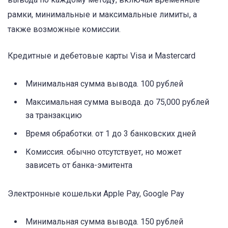
рамки, минимальные и максимальные лимиты, а
также возможные комиссии.
Кредитные и дебетовые карты Visa и Mastercard
Минимальная сумма вывода. 100 рублей
Максимальная сумма вывода. до 75,000 рублей
за транзакцию
Время обработки. от 1 до 3 банковских дней
Комиссия. обычно отсутствует, но может
зависеть от банка-эмитента
Электронные кошельки Apple Pay, Google Pay
Минимальная сумма вывода. 150 рублей