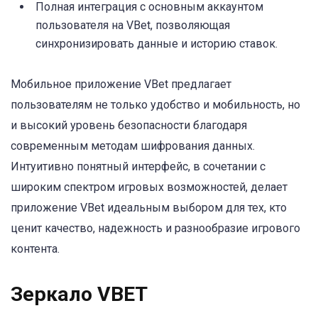
Полная интеграция с основным аккаунтом
пользователя на VBet, позволяющая
синхронизировать данные и историю ставок.
Мобильное приложение VBet предлагает
пользователям не только удобство и мобильность, но
и высокий уровень безопасности благодаря
современным методам шифрования данных.
Интуитивно понятный интерфейс, в сочетании с
широким спектром игровых возможностей, делает
приложение VBet идеальным выбором для тех, кто
ценит качество, надежность и разнообразие игрового
контента.
Зеркало VBET