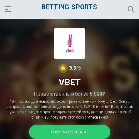
BETTING-SPORTS
3.3
/5
VBET
Приветственный бонус
5 000₽
18+. Только для новых игроков. Приветственный бонус. Этот бонус
распространяется только на депозиты от €/$/₽ 10 и выше! Все, что вам
нужно сделать, это просто зарегистрируйтесь, внести деньги на свой
счет, и вы получите этот бонус мгновенно!
Перейти на сайт