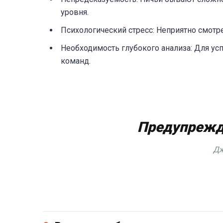
уровня.
Психологический стресс: Неприятно смотрет
Необходимость глубокого анализа: Для усп
команд.
Предупрежде
Дж