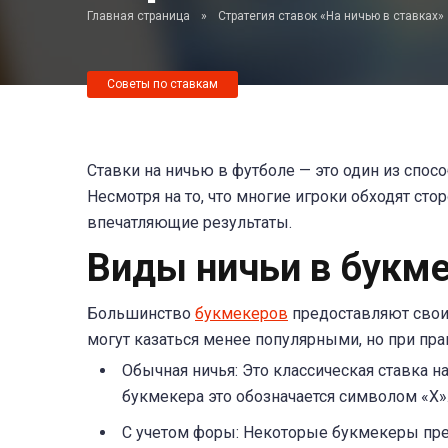
Главная страница
»
Стратегия ставок «На ничью в ставках»
Советы по ставкам
Ставки на ничью в футболе — это один из спос
Несмотря на то, что многие игроки обходят ст
впечатляющие результаты.
Виды ничьи в букме
Большинство
букмекеров
предоставляют своим
могут казаться менее популярными, но при пр
Обычная ничья: Это классическая ставка на
букмекера это обозначается символом «X»
С учетом форы: Некоторые букмекеры пре