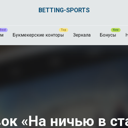
BETTING-SPORTS
ам
Букмекерские конторы
Зеркала
Бонусы
Н
вок «На ничью в ст