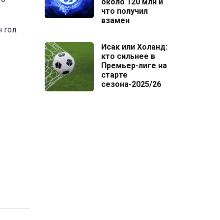
около 120 млн и
что получил
взамен
 гол.
Исак или Холанд:
кто сильнее в
Премьер-лиге на
старте
сезона-2025/26