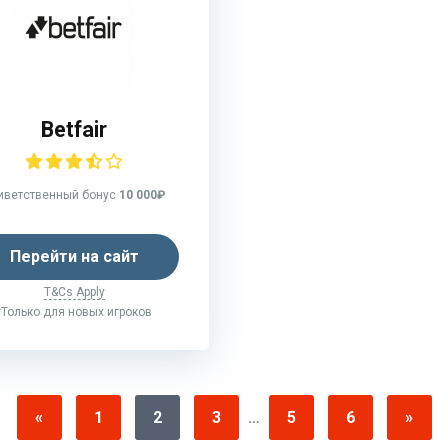
Betfair
иветственный бонус
10 000₽
Перейти на сайт
T&Cs Apply
*Только для новых игроков
«
1
2
3
…
5
6
»