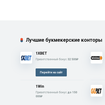
Лучшие букмекерские конторы
1XBET
Приветственный бонус
32 500₽
Перейти на сайт
1Win
Приветственный бонус
до 150
000₽