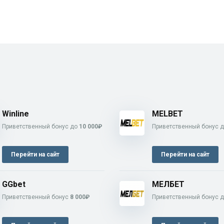
Winline
MELBET
Приветственный бонус до
10 000₽
Приветственный бонус 
Перейти на сайт
Перейти на сайт
GGbet
МЕЛБЕТ
Приветственный бонус
8 000₽
Приветственный бонус 