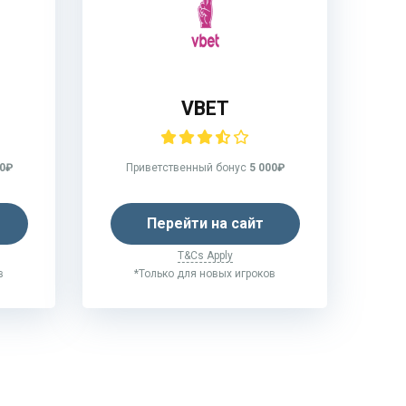
VBET
00₽
Приветственный бонус
5 000₽
Перейти на сайт
T&Cs Apply
в
*Только для новых игроков