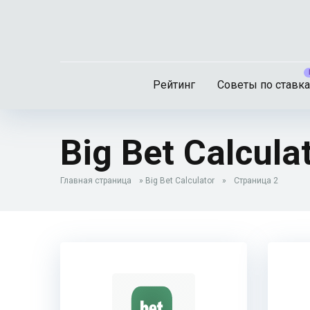
Рейтинг
Советы по ставк
Big Bet Calcula
Главная страница
»
Big Bet Calculator
»
Страница 2