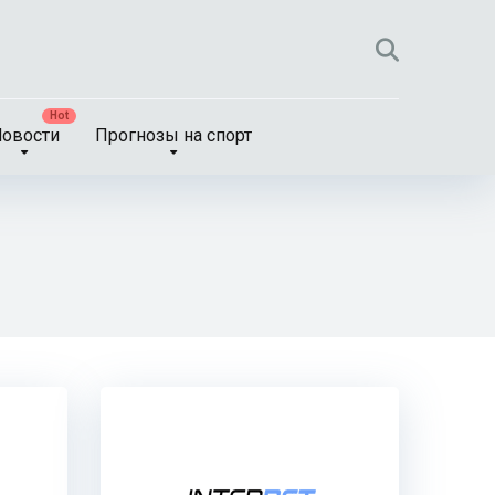
овости
Прогнозы на спорт