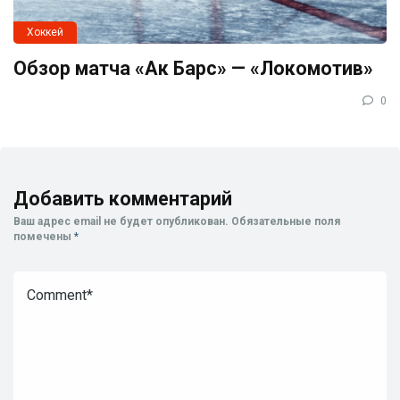
Хоккей
Обзор матча «Ак Барс» — «Локомотив»
0
Добавить комментарий
Ваш адрес email не будет опубликован.
Обязательные поля
помечены
*