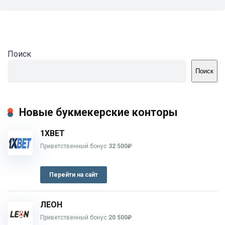
Поиск
Поиск
Новые букмекерские конторы
1XBET
Приветственный бонус
32 500₽
Перейти на сайт
ЛЕОН
Приветственный бонус
20 500₽