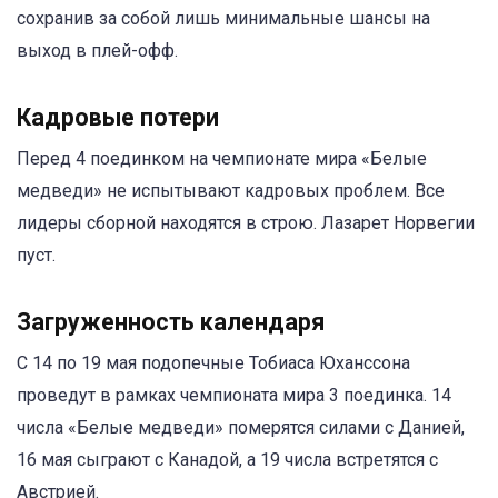
сохранив за собой лишь минимальные шансы на
выход в плей-офф.
Кадровые потери
Перед 4 поединком на чемпионате мира «Белые
медведи» не испытывают кадровых проблем. Все
лидеры сборной находятся в строю. Лазарет Норвегии
пуст.
Загруженность календаря
С 14 по 19 мая подопечные Тобиаса Юханссона
проведут в рамках чемпионата мира 3 поединка. 14
числа «Белые медведи» померятся силами с Данией,
16 мая сыграют с Канадой, а 19 числа встретятся с
Австрией.