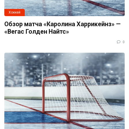
Хоккей
Обзор матча «Каролина Харрикейнз» —
«Вегас Голден Найтс»
0