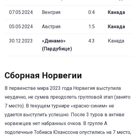
07.05.2024
Венгрия
0:4
Канада
05.05.2024
Австрия
1:5
Канада
30.12.2023
«Динамо»
4:3
Канада
(Пардубице)
Сборная Норвегии
В первенстве мира 2023 года Норвегия выступила
неудачно, не сумев преодолеть групповой этап (занято
7 место). В текущем турнире «красно-синим» не
удается выступить успешно. После 3 туров в активе
норвежцев нет набранных очков. В группе A
подопечные Тобиаса Юханссона опустились на 7 место,