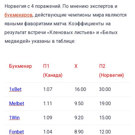
Норвегия с 4 поражений. По мнению экспертов и
букмекеров
, действующие чемпионы мира являются
явными фаворитами матча. Коэффициенты на
результат встречи «Кленовых листьев» и «Белых
медведей» указаны в таблице:
Букмекер
П1
Х
П2
(Канада)
(Норвегия)
1xBet
1.07
16.00
30.00
Melbet
1.11
9.50
19.00
1Win
1.09
9.20
15.00
Fonbet
1.04
8.90
12.00