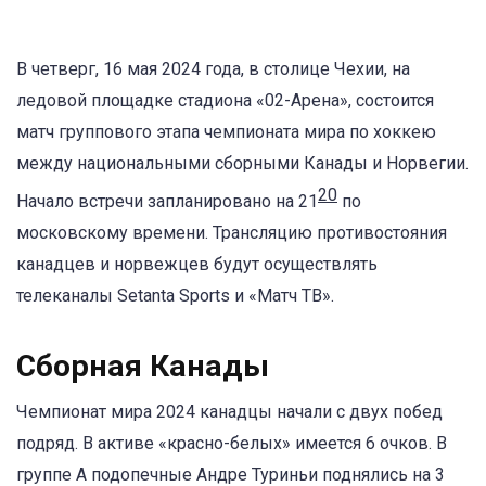
В четверг, 16 мая 2024 года, в столице Чехии, на
ледовой площадке стадиона «02-Арена», состоится
матч группового этапа чемпионата мира по хоккею
между национальными сборными Канады и Норвегии.
20
Начало встречи запланировано на 21
по
московскому времени. Трансляцию противостояния
канадцев и норвежцев будут осуществлять
телеканалы Setanta Sports и «Матч ТВ».
Сборная Канады
Чемпионат мира 2024 канадцы начали с двух побед
подряд. В активе «красно-белых» имеется 6 очков. В
группе A подопечные Андре Туриньи поднялись на 3