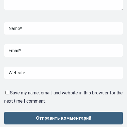
Save my name, email, and website in this browser for the
next time I comment.