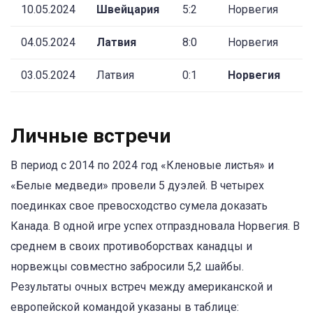
10.05.2024
Швейцария
5:2
Норвегия
04.05.2024
Латвия
8:0
Норвегия
03.05.2024
Латвия
0:1
Норвегия
Личные встречи
В период с 2014 по 2024 год «Кленовые листья» и
«Белые медведи» провели 5 дуэлей. В четырех
поединках свое превосходство сумела доказать
Канада. В одной игре успех отпраздновала Норвегия. В
среднем в своих противоборствах канадцы и
норвежцы совместно забросили 5,2 шайбы.
Результаты очных встреч между американской и
европейской командой указаны в таблице: