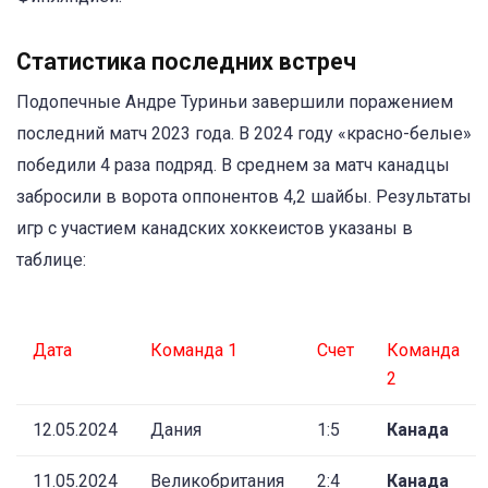
Статистика последних встреч
Подопечные Андре Туриньи завершили поражением
последний матч 2023 года. В 2024 году «красно-белые»
победили 4 раза подряд. В среднем за матч канадцы
забросили в ворота оппонентов 4,2 шайбы. Результаты
игр с участием канадских хоккеистов указаны в
таблице:
Дата
Команда 1
Счет
Команда
2
12.05.2024
Дания
1:5
Канада
11.05.2024
Великобритания
2:4
Канада