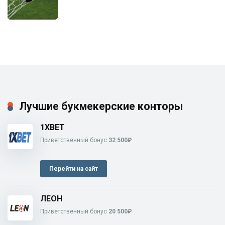
Лучшие букмекерские конторы
1XBET
Приветственный бонус
32 500₽
Перейти на сайт
ЛЕОН
Приветственный бонус
20 500₽