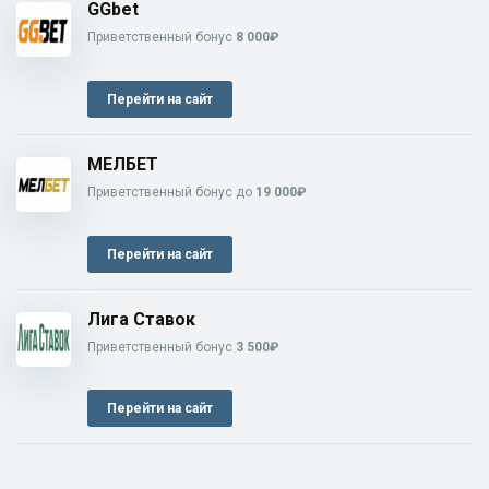
GGbet
Приветственный бонус
8 000₽
Перейти на сайт
МЕЛБЕТ
Приветственный бонус до
19 000₽
Перейти на сайт
Лига Ставок
Приветственный бонус
3 500₽
Перейти на сайт