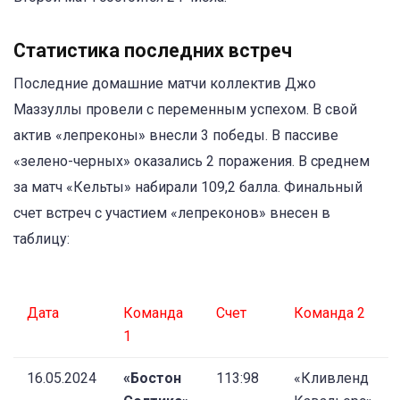
Статистика последних встреч
Последние домашние матчи коллектив Джо
Маззуллы провели с переменным успехом. В свой
актив «лепреконы» внесли 3 победы. В пассиве
«зелено-черных» оказались 2 поражения. В среднем
за матч «Кельты» набирали 109,2 балла. Финальный
счет встреч с участием «лепреконов» внесен в
таблицу:
Дата
Команда
Счет
Команда 2
1
16.05.2024
«Бостон
113:98
«Кливленд