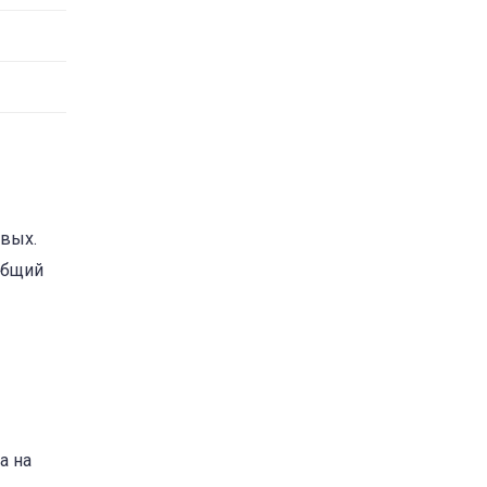
овых.
общий
а на