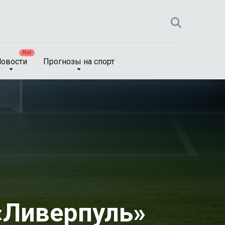
овости
Прогнозы на спорт
«Ливерпуль»