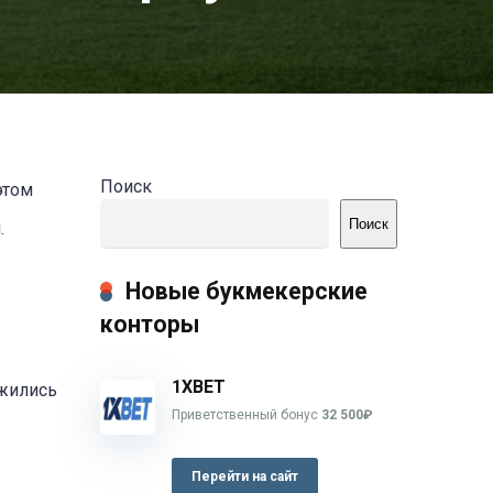
Поиск
этом
Поиск
.
Новые букмекерские
конторы
1XBET
ожились
Приветственный бонус
32 500₽
Перейти на сайт