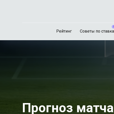
Рейтинг
Советы по ставк
Прогноз матча