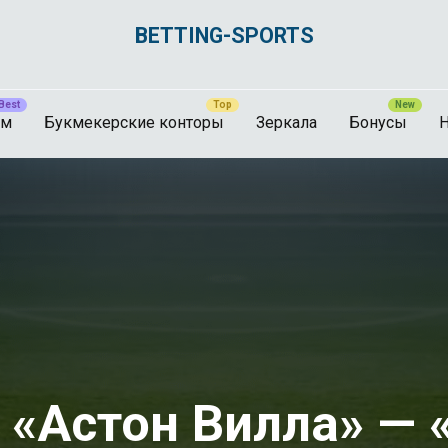
BETTING-SPORTS
ам
Букмекерские конторы
Зеркала
Бонусы
Н
 «Астон Вилла» — 