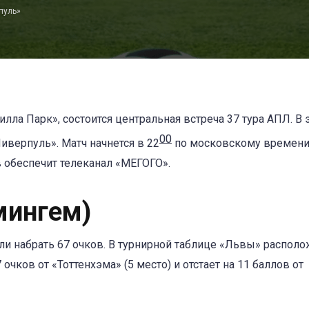
пуль»
илла Парк», состоится центральная встреча 37 тура АПЛ. В 
00
иверпуль». Матч начнется в 22
по московскому времени
 обеспечит телеканал «МЕГОГО».
мингем)
и набрать 67 очков. В турнирной таблице «Львы» распол
 очков от «Тоттенхэма» (5 место) и отстает на 11 баллов от