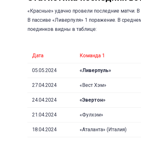
«Красные» удачно провели последние матчи. В
В пассиве «Ливерпуля» 1 поражение. В средне
поединков видны в таблице:
Дата
Команда 1
05.05.2024
«Ливерпуль»
27.04.2024
«Вест Хэм»
24.04.2024
«Эвертон»
21.04.2024
«Фулхэм»
18.04.2024
«Аталанта» (Италия)