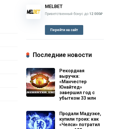
MELBET
Приветственный бонус до
12 000₽
Перейти на сайт
Последние новости
Рекордная
выручка:
«Манчестер
Юнайтед»
завершил год с
убытком 33 млн
Продали Мадуэке,
купили троих: как
«Челси» потратил