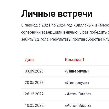
Личные встречи
В период с 2021 по 2024 год «Вилланы» и «мер
соперники завершили вничью. 5 раз победить 
забить 3,2 гола. Результаты противоборства к
Дата
Команда 1
03.09.2023
«Ливерпуль»
20.05.2023
«Ливерпуль»
26.12.2022
«Астон Вилла»
10.05.2022
«Астон Вилла»