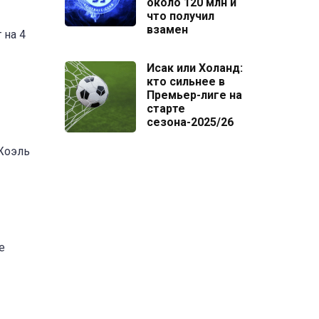
около 120 млн и
что получил
взамен
 на 4
Исак или Холанд:
кто сильнее в
Премьер-лиге на
старте
сезона-2025/26
Жоэль
е