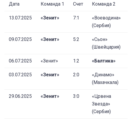
Дата
Команда 1
Счет
Команда 2
13.07.2025
«Зенит»
7:1
«Воеводина»
(Сербия)
09.07.2025
«Зенит»
5:2
«Сьон»
(Швейцария)
06.07.2025
«Зенит»
1:2
«Балтика»
03.07.2025
«Зенит»
2:0
«Динамо»
(Махачкала)
29.06.2025
«Зенит»
3:0
«Црвена
Звезда»
(Сербия)