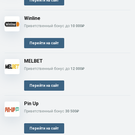
Перейти на сайт
Winline
Приветственный бонус до
10 000₽
Перейти на сайт
MELBET
Приветственный бонус до
12 000₽
Перейти на сайт
Pin Up
Приветственный бонус
30 500₽
Перейти на сайт