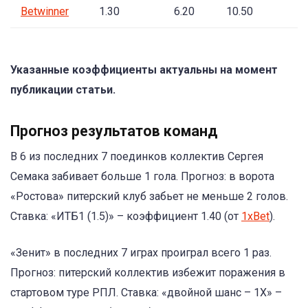
Betwinner
1.30
6.20
10.50
Указанные коэффициенты актуальны на момент
публикации статьи.
Прогноз результатов команд
В 6 из последних 7 поединков коллектив Сергея
Семака забивает больше 1 гола. Прогноз: в ворота
«Ростова» питерский клуб забьет не меньше 2 голов.
Ставка: «ИТБ1 (1.5)» – коэффициент 1.40 (от
1xBet
).
«Зенит» в последних 7 играх проиграл всего 1 раз.
Прогноз: питерский коллектив избежит поражения в
стартовом туре РПЛ. Ставка: «двойной шанс – 1Х» –