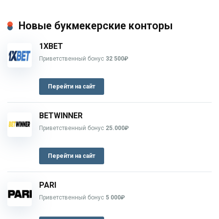
Новые букмекерские конторы
1XBET
Приветственный бонус
32 500₽
Перейти на сайт
BETWINNER
Приветственный бонус
25.000₽
Перейти на сайт
PARI
Приветственный бонус
5 000₽