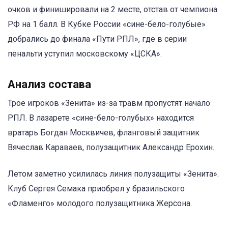
очков и финишировали на 2 месте, отстав от чемпиона
РФ на 1 балл. В Кубке России «сине-бело-голубые»
добрались до финала «Пути РПЛ», где в серии
пенальти уступил московскому «ЦСКА».
Анализ состава
Трое игроков «Зенита» из-за травм пропустят начало
РПЛ. В лазарете «сине-бело-голубых» находится
вратарь Богдан Москвичев, фланговый защитник
Вячеслав Караваев, полузащитник Александр Ерохин.
Летом заметно усилилась линия полузащиты «Зенита».
Клуб Сергея Семака приобрел у бразильского
«Фламенго» молодого полузащитника Жерсона.