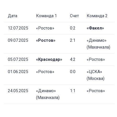
Дата
Команда 1
Счет
Команда 2
12.07.2025
«Ростов»
0:2
«Факел»
09.07.2025
«Ростов»
2:1
«Динамо»
(Махачкала)
05.07.2025
«Краснодар»
4:2
«Ростов»
01.06.2025
«Ростов»
0:0
«ЦСКА»
(Москва)
24.05.2025
«Динамо»
1:1
«Ростов»
(Махачкала)