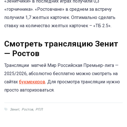
«Зенитчики» в последних играх получили 0,3
«горчичника». «Ростовчане» в среднем за встречу
получили 1,7 желтых карточек. Оптимально сделать
ставку на количество желтых карточек – «ТБ 2.5».
Смотреть трансляцию Зенит
— Ростов
Трансляции матчей Мир Российская Премьер-лига —
2025/2026, абсолютно бесплатно можно смотреть на
сайтах
букмекеров
. Для просмотра трансляции нужно
просто авторизоваться.
Зенит
,
Ростов
,
РПЛ