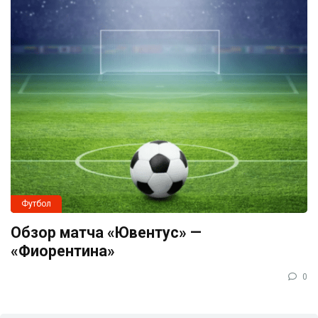
Футбол
Обзор матча «Ювентус» —
«Фиорентина»
0