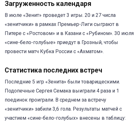
Загруженность календаря
В июле «Зенит» проведет 3 игры. 20 и 27 числа
«зенитчики» в рамках Премьер-Лиги сыграют в
Питере с «Ростовом» и в Казани с «Рубином». 30 июля
«сине-бело-голубые» приедут в Грозный, чтобы
провести матч Кубка России с «Ахматом».
Статистика последних встреч
Последние 5 игр «Зенита» были товарищескими.
Подопечные Сергея Семака выиграли 4 раза и 1
поединок проиграли. В среднем за встречу
«зенитчики» забили 3,6 гола. Результаты матчей с
участием «сине-бело-голубых» внесены в таблицу: