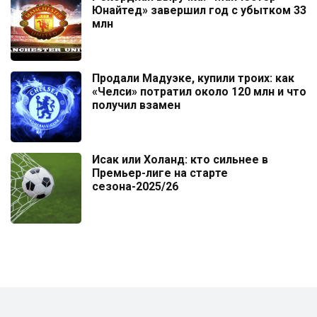
Юнайтед» завершил год с убытком 33
млн
Продали Мадуэке, купили троих: как
«Челси» потратил около 120 млн и что
получил взамен
Исак или Холанд: кто сильнее в
Премьер-лиге на старте
сезона-2025/26