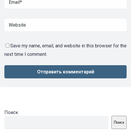
Save my name, email, and website in this browser for the
next time I comment.
Поиск
Поиск