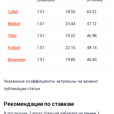
1xBet
1.01
18.50
65.32
Melbet
1.01
25.44
47.12
1Win
1.01
19.32
46.98
Fonbet
1.01
22.10
48.14
Betwinner
1.01
19.80
46.90
Указанные коэффициенты актуальны на момент
публикации статьи.
Рекомендации по ставкам
В последних 7 играх Швеция забивает не менее 3