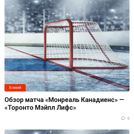
Хоккей
Обзор матча «Монреаль Канадиенс» —
«Торонто Мэйпл Лифс»
0