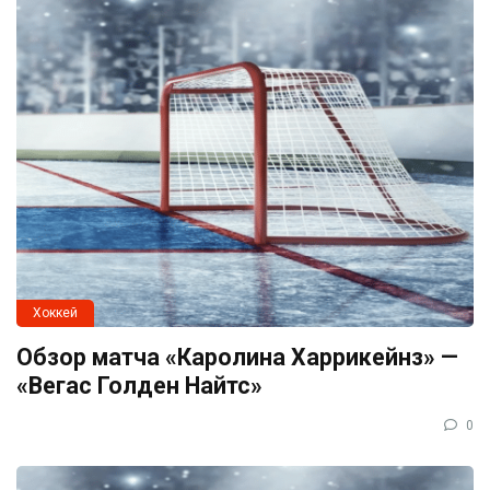
Хоккей
Обзор матча «Каролина Харрикейнз» —
«Вегас Голден Найтс»
0