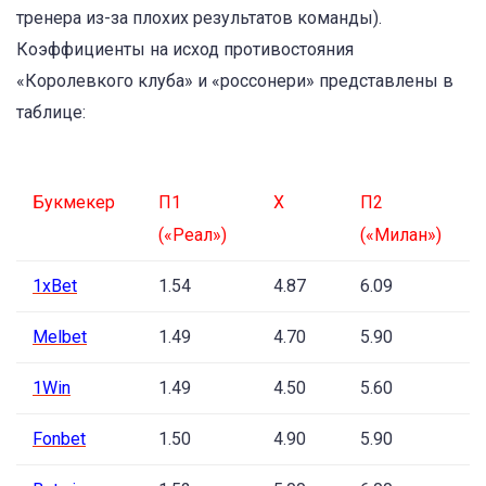
тренера из-за плохих результатов команды).
Коэффициенты на исход противостояния
«Королевкого клуба» и «россонери» представлены в
таблице:
Букмекер
П1
Х
П2
(«Реал»)
(«Милан»)
1xBet
1.54
4.87
6.09
Melbet
1.49
4.70
5.90
1Win
1.49
4.50
5.60
Fonbet
1.50
4.90
5.90