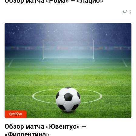
Обзор матча «Рома» — «Лацио»
0
Футбол
Обзор матча «Ювентус» —
«Фиорентина»