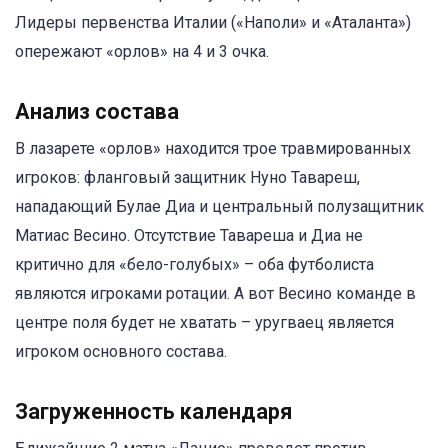
Лидеры первенства Италии («Наполи» и «Аталанта»)
опережают «орлов» на 4 и 3 очка.
Анализ состава
В лазарете «орлов» находится трое травмированных
игроков: фланговый защитник Нуно Тавареш,
нападающий Булае Диа и центральный полузащитник
Матиас Весино. Отсутствие Тавареша и Диа не
критично для «бело-голубых» – оба футболиста
являются игроками ротации. А вот Весино команде в
центре поля будет не хватать – уругваец является
игроком основного состава.
Загруженность календаря