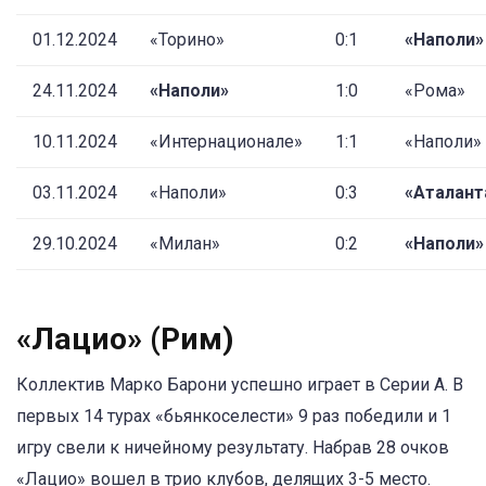
01.12.2024
«Торино»
0:1
«Наполи»
24.11.2024
«Наполи»
1:0
«Рома»
10.11.2024
«Интернационале»
1:1
«Наполи»
03.11.2024
«Наполи»
0:3
«Аталант
29.10.2024
«Милан»
0:2
«Наполи»
«Лацио» (Рим)
Коллектив Марко Барони успешно играет в Серии A. В
первых 14 турах «бьянкоселести» 9 раз победили и 1
игру свели к ничейному результату. Набрав 28 очков
«Лацио» вошел в трио клубов, делящих 3-5 место.