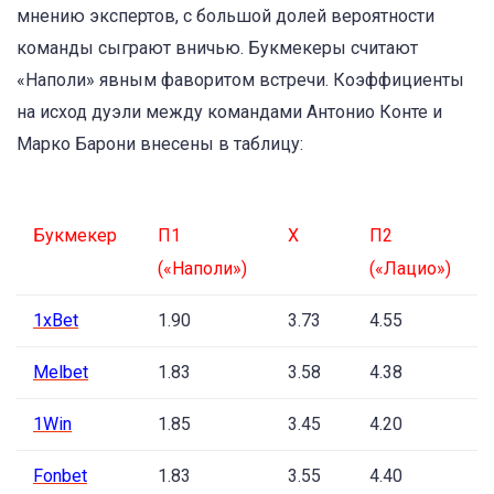
мнению экспертов, с большой долей вероятности
команды сыграют вничью. Букмекеры считают
«Наполи» явным фаворитом встречи. Коэффициенты
на исход дуэли между командами Антонио Конте и
Марко Барони внесены в таблицу:
Букмекер
П1
Х
П2
(«Наполи»)
(«Лацио»)
1xBet
1.90
3.73
4.55
Melbet
1.83
3.58
4.38
1Win
1.85
3.45
4.20
Fonbet
1.83
3.55
4.40