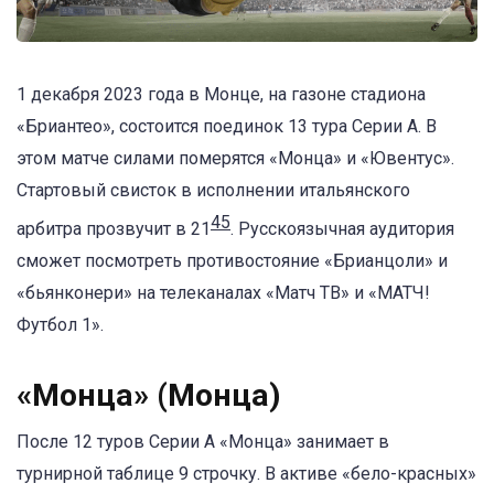
1 декабря 2023 года в Монце, на газоне стадиона
«Бриантео», состоится поединок 13 тура Серии A. В
этом матче силами померятся «Монца» и «Ювентус».
Стартовый свисток в исполнении итальянского
45
арбитра прозвучит в 21
. Русскоязычная аудитория
сможет посмотреть противостояние «Брианцоли» и
«бьянконери» на телеканалах «Матч ТВ» и «МАТЧ!
Футбол 1».
«Монца» (Монца)
После 12 туров Серии A «Монца» занимает в
турнирной таблице 9 строчку. В активе «бело-красных»