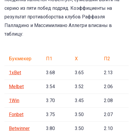
серию из пяти побед подряд. Коэффициенты на
результат противоборства клубов Раффаэля
Палладино и Массимилиано Аллегри вписаны в
таблицу:
Букмекер
П1
Х
П2
1xBet
3.68
3.65
2.13
Melbet
3.54
3.52
2.06
1Win
3.70
3.45
2.08
Fonbet
3.75
3.50
2.07
Betwinner
3.80
3.50
2.10