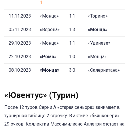
1
11.11.2023
«Монца»
1:1
«Торино»
05.11.2023
«Верона»
1:3
«Монца»
29.10.2023
«Монца»
1:1
«Удинезе»
22.10.2023
«Рома»
1:0
«Монца»
08.10.2023
«Монца»
3:0
«Салернитана»
«Ювентус» (Турин)
После 12 туров Серии A «старая сеньора» занимает в
турнирной таблице 2 строчку. В активе «бьянконери»
29 очков. Коллектив Массимилиано Аллегри отстает на