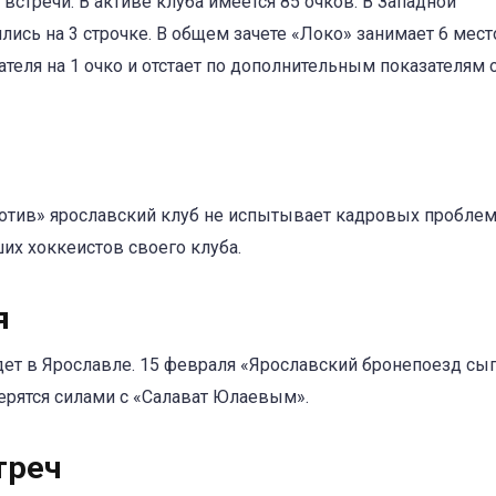
стречи. В активе клуба имеется 85 очков. В Западной
ь на 3 строчке. В общем зачете «Локо» занимает 6 мест
еля на 1 очко и отстает по дополнительным показателям 
отив» ярославский клуб не испытывает кадровых проблем
их хоккеистов своего клуба.
я
т в Ярославле. 15 февраля «Ярославский бронепоезд сыг
рятся силами с «Салават Юлаевым».
треч