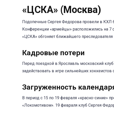
«ЦСКА» (Москва)
Подопечные Сергея Федорова провели в КХЛ 63 
Конференции «армейцы» расположились на 7 ст
«ЦСКА» обгоняет ближайшего преследователя на 
Кадровые потери
Перед поездкой в Ярославль московский клуб
задействовать в игре сильнейших хоккеистов с
Загруженность календар
В период с 15 по 19 февраля «красно-синие» п
«Локомотивом». 19 февраля клуб Сергея Федор