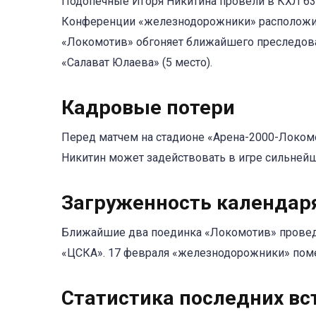
Подопечные Игоря Никитина провели в КХЛ 63 в
Конференции «железнодорожники» расположилис
«Локомотив» обгоняет ближайшего преследоват
«Салават Юлаева» (5 место).
Кадровые потери
Перед матчем на стадионе «Арена-2000-Локом
Никитин может задействовать в игре сильнейш
Загруженность календар
Ближайшие два поединка «Локомотив» проведе
«ЦСКА». 17 февраля «железнодорожники» поме
Статистика последних вс