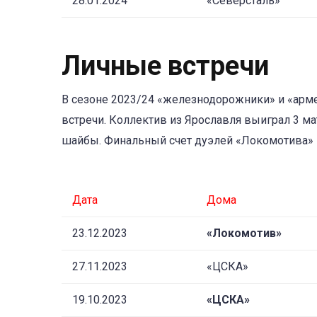
28.01.2024
«Северсталь»
Личные встречи
В сезоне 2023/24 «железнодорожники» и «арме
встречи. Коллектив из Ярославля выиграл 3 ма
шайбы. Финальный счет дуэлей «Локомотива» и
Дата
Дома
23.12.2023
«Локомотив»
27.11.2023
«ЦСКА»
19.10.2023
«ЦСКА»