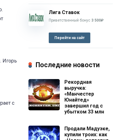
о.
Лига Ставок
от
Приветственный бонус
3 500₽
Перейти на сайт
. Игорь
Последние новости
Рекордная
выручка:
«Манчестер
Юнайтед»
рает с
завершил год с
убытком 33 млн
Продали Мадуэке,
купили троих: как