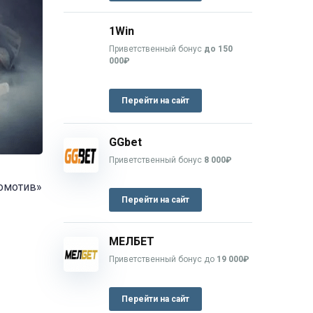
1Win
Приветственный бонус
до 150
000₽
Перейти на сайт
GGbet
Приветственный бонус
8 000₽
комотив»
Перейти на сайт
МЕЛБЕТ
Приветственный бонус до
19 000₽
Перейти на сайт