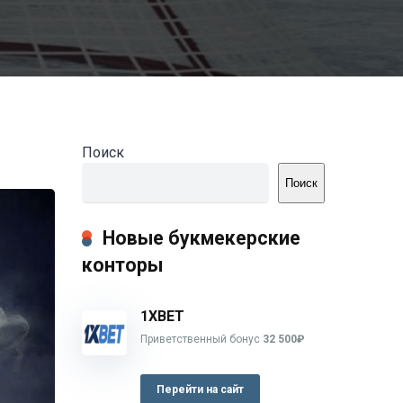
Поиск
Поиск
Новые букмекерские
конторы
1XBET
Приветственный бонус
32 500₽
Перейти на сайт