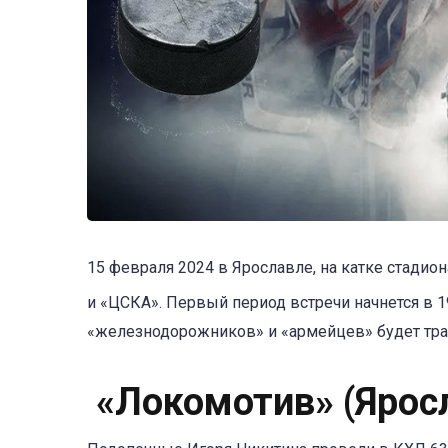
15 февраля 2024 в Ярославле, на катке стадио
и «ЦСКА». Первый период встречи начнется в 1
«железнодорожников» и «армейцев» будет тран
«Локомотив» (Ярос