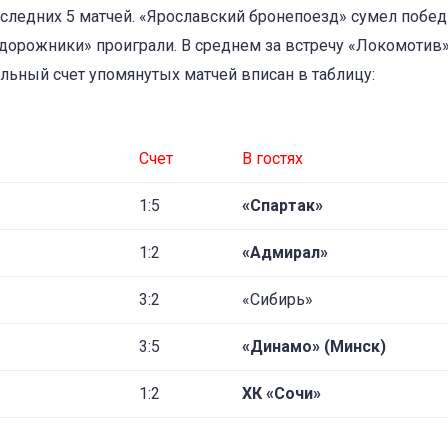
следних 5 матчей. «Ярославский бронепоезд» сумел побед
одорожники» проиграли. В среднем за встречу «Локомотив
льный счет упомянутых матчей вписан в таблицу:
Счет
В гостях
1:5
«Спартак»
1:2
«Адмирал»
3:2
«Сибирь»
3:5
«Динамо» (Минск)
1:2
ХК «Сочи»