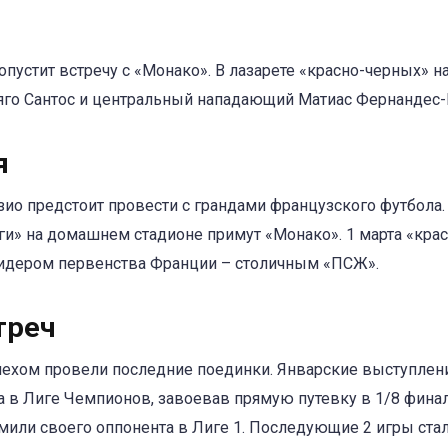
устит встречу с «Монако». В лазарете «красно-черных» н
яго Сантос и центральный нападающий Матиас Фернандес-
я
о предстоит провести с грандами французского футбола.
оги» на домашнем стадионе примут «Монако». 1 марта «крас
 лидером первенства Франции – столичным «ПСЖ».
треч
ехом провели последние поединки. Январские выступлен
 в Лиге Чемпионов, завоевав прямую путевку в 1/8 финал
или своего оппонента в Лиге 1. Последующие 2 игры ста