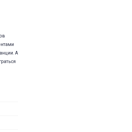
ков
ентами
анции. А
граться