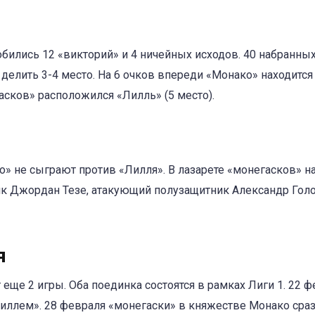
бились 12 «викторий» и 4 ничейных исходов. 40 набранны
делить 3-4 место. На 6 очков впереди «Монако» находится
гасков» расположился «Лилль» (5 место).
 не сыграют против «Лилля». В лазарете «монегасков» н
к Джордан Тезе, атакующий полузащитник Александр Голо
я
ще 2 игры. Оба поединка состоятся в рамках Лиги 1. 22 ф
иллем». 28 февраля «монегаски» в княжестве Монако сраз