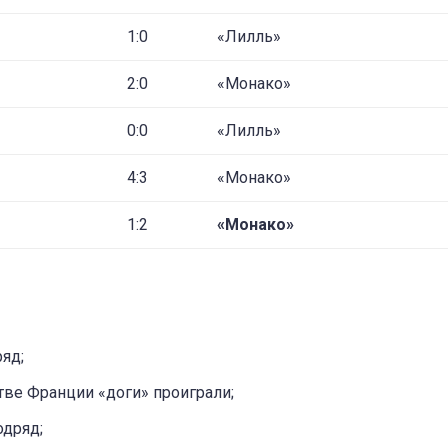
1:0
«Лилль»
2:0
«Монако»
0:0
«Лилль»
4:3
«Монако»
1:2
«Монако»
яд;
ве Франции «доги» проиграли;
одряд;