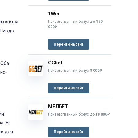
1Win
аходится
Приветственный бонус
до 150
000₽
Пардо.
Перейти на сайт
GGbet
 Оба
Приветственный бонус
8 000₽
но-
Перейти на сайт
МЕЛБЕТ
ия
Приветственный бонус до
19 000₽
а. В
ли для
Перейти на сайт