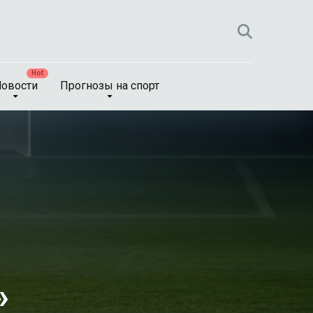
овости
Прогнозы на спорт
»