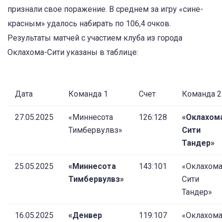
признали свое поражение. В среднем за игру «сине-
красным» удалось набирать по 106,4 очков.
Результаты матчей с участием клуба из города
Оклахома-Сити указаны в таблице:
Дата
Команда 1
Счет
Команда 2
27.05.2025
«Миннесота
126:128
«Оклахом
Тимбервулвз»
Сити
Тандер»
25.05.2025
«Миннесота
143:101
«Оклахома
Тимбервулвз»
Сити
Тандер»
16.05.2025
«Денвер
119:107
«Оклахома