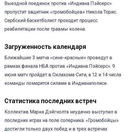
Выездной поединок против «Индиана Пэйсерс»
пропустит защитник «громобойцев» Никола Торис.
Сербский баскетболист проходит процесс
реабилитации после травмы колена.
Загруженность календаря
Ближайшие 3 матча «сине-красные» проведут в
рамках финала НБА против «Индиана Пэйсерс». 9
июня матч пройдет в Оклахома-Сити, а 12 и 14 числа
команды померятся силами в Индианаполисе.
Статистика последних встреч
Коллектив Марка Дэйгнолта неудачно выступил в
последних играх на поле соперника. «Громобойцы»
достигли только двух побед и в трех встречах