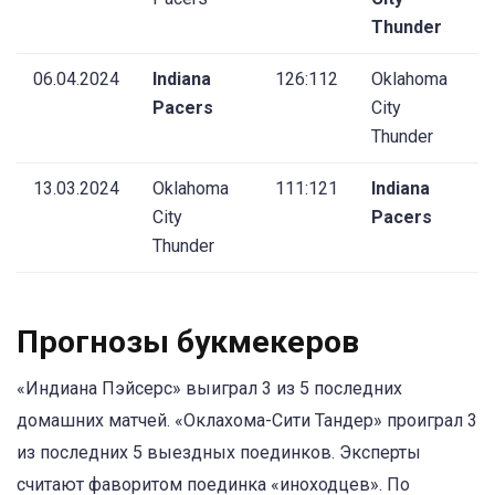
Thunder
06.04.2024
Indiana
126:112
Oklahoma
Pacers
City
Thunder
13.03.2024
Oklahoma
111:121
Indiana
City
Pacers
Thunder
Прогнозы букмекеров
«Индиана Пэйсерс» выиграл 3 из 5 последних
домашних матчей. «Оклахома-Сити Тандер» проиграл 3
из последних 5 выездных поединков. Эксперты
считают фаворитом поединка «иноходцев». По