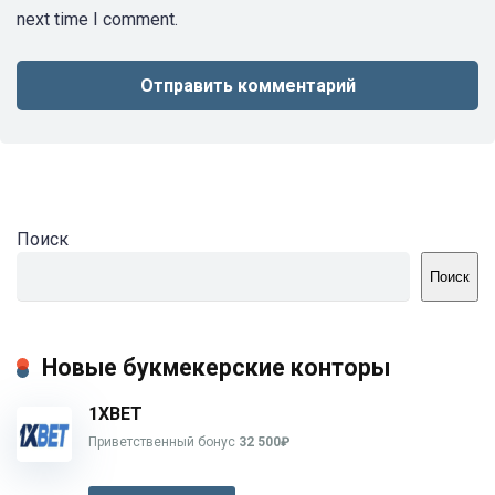
next time I comment.
Поиск
Поиск
Новые букмекерские конторы
1XBET
Приветственный бонус
32 500₽