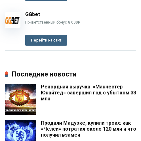
GGbet
Приветственный бонус
8 000₽
Перейти на сайт
Последние новости
Рекордная выручка: «Манчестер
Юнайтед» завершил год с убытком 33
млн
Продали Мадуэке, купили троих: как
«Челси» потратил около 120 млн и что
получил взамен