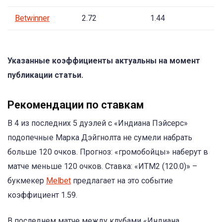
Betwinner
2.72
1.44
Указанные коэффициенты актуальны на момент
публикации статьи.
Рекомендации по ставкам
В 4 из последних 5 дуэлей с «Индиана Пэйсерс»
подопечные Марка Дэйгнолта не сумели набрать
больше 120 очков. Прогноз: «громобойцы» наберут в
матче меньше 120 очков. Ставка: «ИТМ2 (120.0)» –
букмекер
Melbet
предлагает на это событие
коэффициент 1.59.
В последнем матче между клубами «Индиана