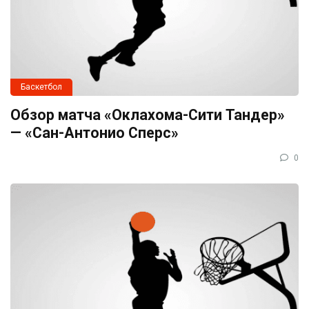
Баскетбол
Обзор матча «Оклахома-Сити Тандер»
— «Сан-Антонио Сперс»
0