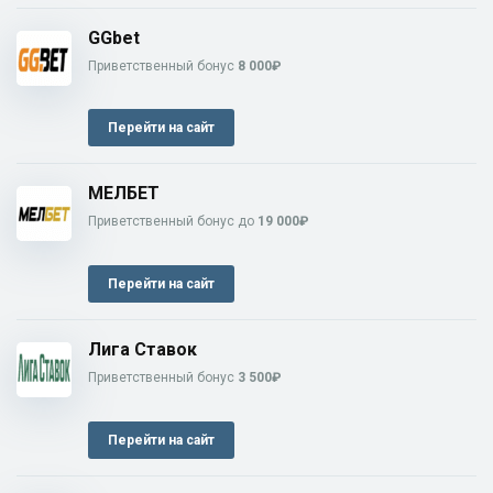
GGbet
Приветственный бонус
8 000₽
Перейти на сайт
МЕЛБЕТ
Приветственный бонус до
19 000₽
Перейти на сайт
Лига Ставок
Приветственный бонус
3 500₽
Перейти на сайт