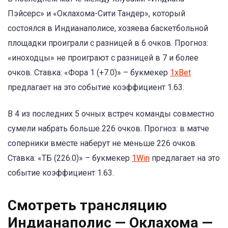
Пэйсерс» и «Оклахома-Сити Тандер», который
состоялся в Индианаполисе, хозяева баскетбольной
площадки проиграли с разницей в 6 очков. Прогноз:
«иноходцы» не проиграют с разницей в 7 и более
очков. Ставка: «Фора 1 (+7.0)» – букмекер
1xBet
предлагает на это событие коэффициент 1.63.
В 4 из последних 5 очных встреч команды совместно
сумели набрать больше 226 очков. Прогноз: в матче
соперники вместе наберут не меньше 226 очков.
Ставка: «ТБ (226.0)» – букмекер
1Win
предлагает на это
событие коэффициент 1.63.
Смотреть трансляцию
Индианаполис — Оклахома —