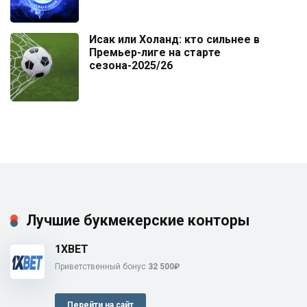
Исак или Холанд: кто сильнее в
Премьер-лиге на старте
сезона-2025/26
Лучшие букмекерские конторы
1XBET
Приветственный бонус
32 500₽
Перейти на сайт