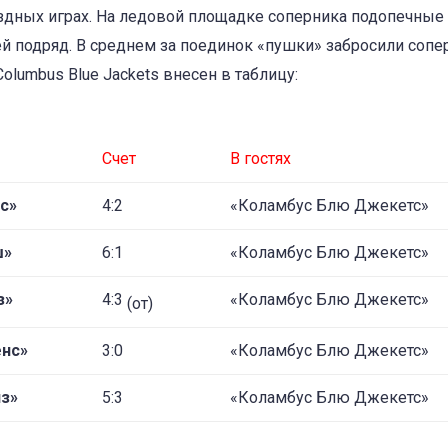
здных играх. На ледовой площадке соперника подопечные
ей подряд. В среднем за поединок «пушки» забросили соп
olumbus Blue Jackets внесен в таблицу:
Счет
В гостях
с»
4:2
«Коламбус Блю Джекетс»
ш»
6:1
«Коламбус Блю Джекетс»
з»
4:3
«Коламбус Блю Джекетс»
(от)
енс»
3:0
«Коламбус Блю Джекетс»
нз»
5:3
«Коламбус Блю Джекетс»