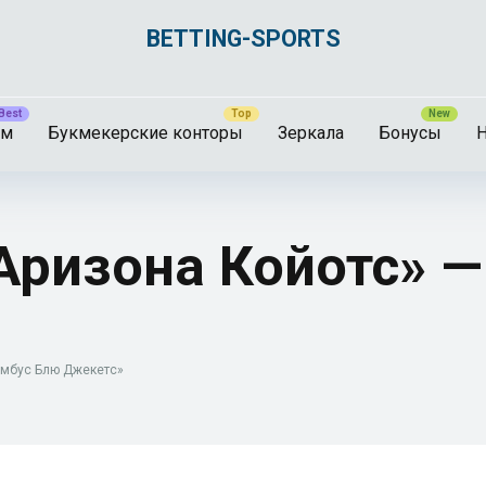
BETTING-SPORTS
ам
Букмекерские конторы
Зеркала
Бонусы
Н
Аризона Койотс» 
амбус Блю Джекетс»