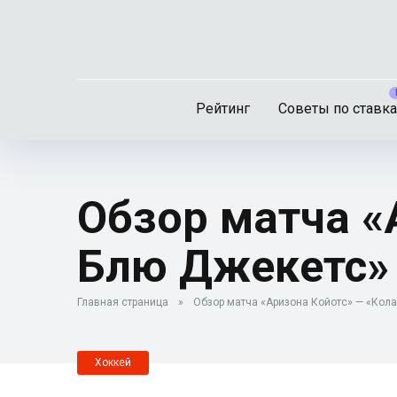
Рейтинг
Советы по ставк
Обзор матча «
Блю Джекетс»
Главная страница
»
Обзор матча «Аризона Койотс» — «Кол
Хоккей