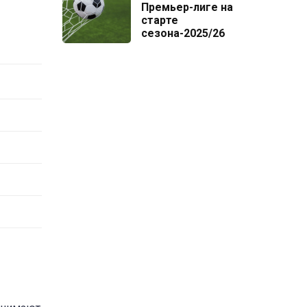
Премьер-лиге на
старте
сезона-2025/26