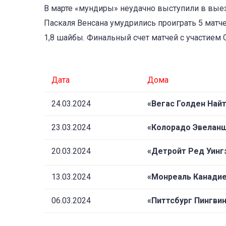
В марте «мундиры» неудачно выступили в вые
Паскаля Венсана умудрились проиграть 5 матч
1,8 шайбы. Финальный счет матчей с участием C
Дата
Дома
24.03.2024
«Вегас Голден Найт
23.03.2024
«Колорадо Эвелан
20.03.2024
«Детройт Ред Уинг
13.03.2024
«Монреаль Канади
06.03.2024
«Питтсбург Пингви