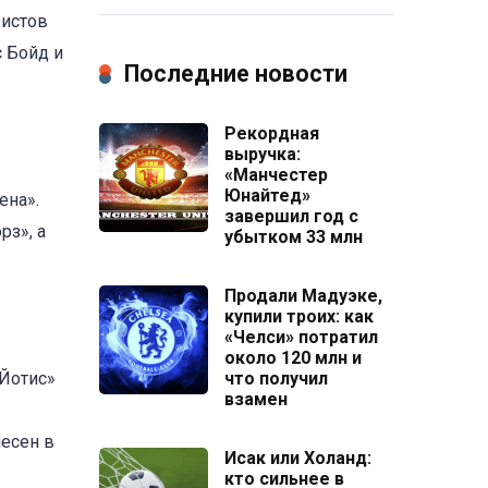
еистов
с Бойд и
Последние новости
Рекордная
выручка:
«Манчестер
Юнайтед»
ена».
завершил год с
рз», а
убытком 33 млн
Продали Мадуэке,
купили троих: как
«Челси» потратил
около 120 млн и
«Йотис»
что получил
взамен
несен в
Исак или Холанд:
кто сильнее в