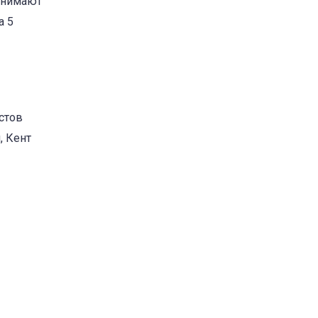
занимают
а 5
стов
, Кент