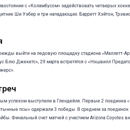
ивостоянии с «Коламбусом» задействовать четверых хокк
щитник Ши Уэбер и три нападающих: Барретт Хэйтон, Трэви
я
трижды выйти на ледовую площадку стадиона «Маллетт-Ар
с Блю Джекетс», 29 марта встретятся с «Нэшвилл Предато
жерс».
треч
ным успехом выступили в Глендейле. Первые 2 поединка 
стынные псы» одержали 3 победы. В среднем за поединок
бы. Финальный счет матчей с участием Arizona Coyotes в