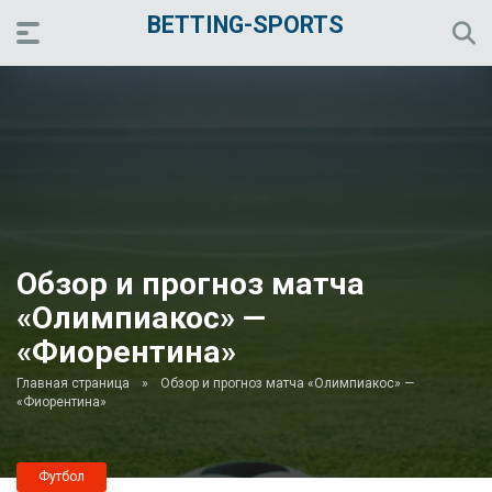
BETTING-SPORTS
Обзор и прогноз матча
«Олимпиакос» —
«Фиорентина»
Главная страница
»
Обзор и прогноз матча «Олимпиакос» —
«Фиорентина»
Футбол