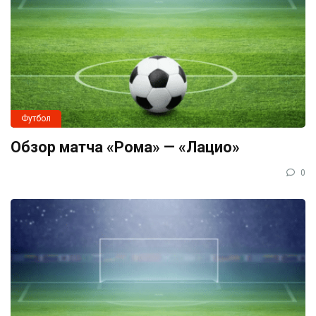
Футбол
Обзор матча «Рома» — «Лацио»
0