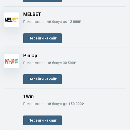
MELBET
Приветственный бонус до
12 000₽
Перейти на сайт
Pin Up
Приветственный бонус
30 500₽
Перейти на сайт
1Win
Приветственный бонус
до 150 000₽
Перейти на сайт