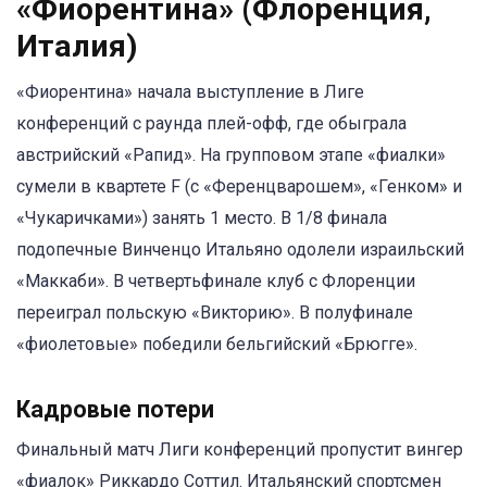
«Фиорентина» (Флоренция,
Италия)
«Фиорентина» начала выступление в Лиге
конференций с раунда плей-офф, где обыграла
австрийский «Рапид». На групповом этапе «фиалки»
сумели в квартете F (с «Ференцварошем», «Генком» и
«Чукаричками») занять 1 место. В 1/8 финала
подопечные Винченцо Итальяно одолели израильский
«Маккаби». В четвертьфинале клуб с Флоренции
переиграл польскую «Викторию». В полуфинале
«фиолетовые» победили бельгийский «Брюгге».
Кадровые потери
Финальный матч Лиги конференций пропустит вингер
«фиалок» Риккардо Соттил. Итальянский спортсмен