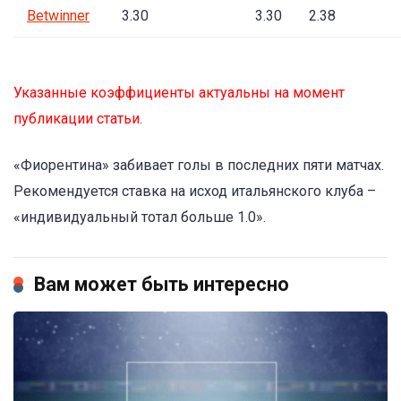
Betwinner
3.30
3.30
2.38
Указанные коэффициенты актуальны на момент
публикации статьи.
«Фиорентина» забивает голы в последних пяти матчах.
Рекомендуется ставка на исход итальянского клуба –
«индивидуальный тотал больше 1.0».
Вам может быть интересно