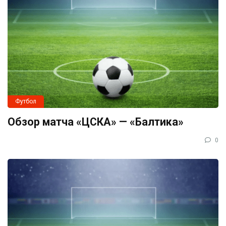
Футбол
Обзор матча «ЦСКА» — «Балтика»
0