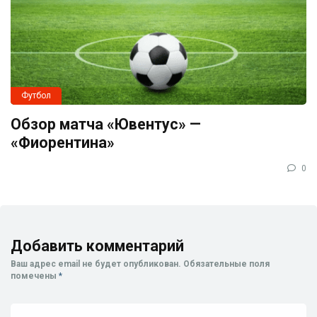
Футбол
Обзор матча «Ювентус» —
«Фиорентина»
0
Добавить комментарий
Ваш адрес email не будет опубликован.
Обязательные поля
помечены
*