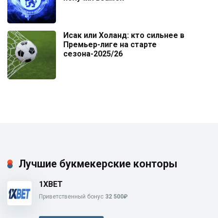
Исак или Холанд: кто сильнее в
Премьер-лиге на старте
сезона-2025/26
Лучшие букмекерские конторы
1XBET
Приветственный бонус
32 500₽