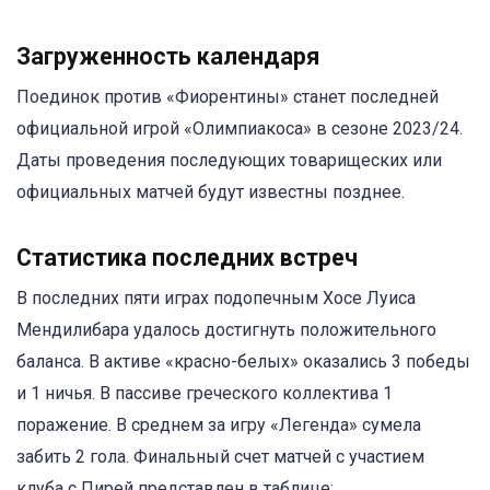
Загруженность календаря
Поединок против «Фиорентины» станет последней
официальной игрой «Олимпиакоса» в сезоне 2023/24.
Даты проведения последующих товарищеских или
официальных матчей будут известны позднее.
Статистика последних встреч
В последних пяти играх подопечным Хосе Луиса
Мендилибара удалось достигнуть положительного
баланса. В активе «красно-белых» оказались 3 победы
и 1 ничья. В пассиве греческого коллектива 1
поражение. В среднем за игру «Легенда» сумела
забить 2 гола. Финальный счет матчей с участием
клуба с Пирей представлен в таблице: