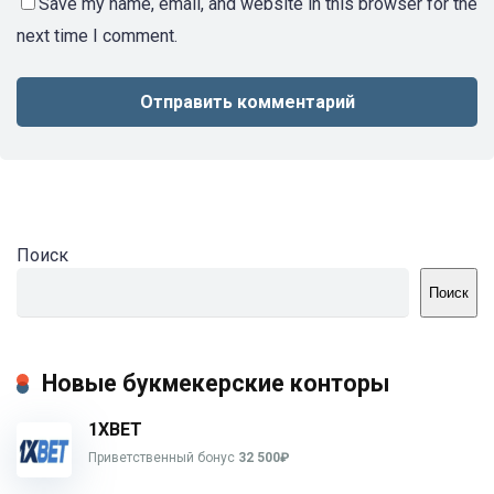
Save my name, email, and website in this browser for the
next time I comment.
Поиск
Поиск
Новые букмекерские конторы
1XBET
Приветственный бонус
32 500₽