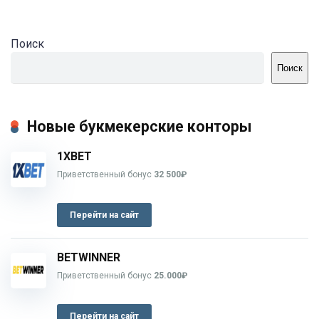
Поиск
Поиск
Новые букмекерские конторы
1XBET
Приветственный бонус
32 500₽
Перейти на сайт
BETWINNER
Приветственный бонус
25.000₽
Перейти на сайт