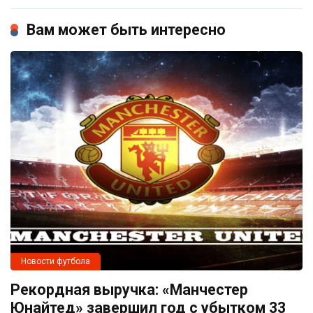
Вам может быть интересно
Новости футбола
Рекордная выручка: «Манчестер
Юнайтед» завершил год с убытком 33