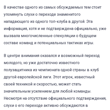
В качестве одного из самых обсуждаемых тем стоит
упомянуть слухи о переходе знаменитого
нападающего из одного топ-клуба в другой. Эта
информация, хотя и не подтверждена официально, уже
вызвала многочисленные спекуляции о будущем
составе команд и потенциальных тактиках игры.
В центре внимания оказался и возможный переход
молодого, но уже достаточно известного
полузащитника из чемпионата одной страны в клуб
другой европейской лиги. Этот игрок, известный
своей техникой и скоростью, может стать
значительным усилением для любой команды.
Несмотря на отсутствие официального подтверждения,
слухи о его переходе активно обсуждаются в