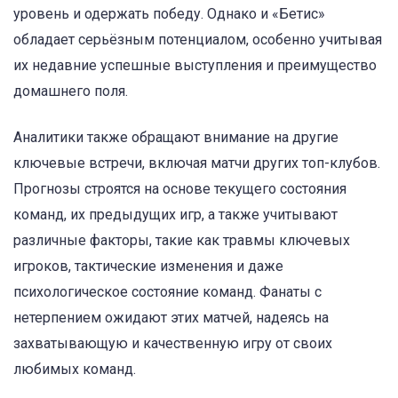
уровень и одержать победу. Однако и «Бетис»
обладает серьёзным потенциалом, особенно учитывая
их недавние успешные выступления и преимущество
домашнего поля.
Аналитики также обращают внимание на другие
ключевые встречи, включая матчи других топ-клубов.
Прогнозы строятся на основе текущего состояния
команд, их предыдущих игр, а также учитывают
различные факторы, такие как травмы ключевых
игроков, тактические изменения и даже
психологическое состояние команд. Фанаты с
нетерпением ожидают этих матчей, надеясь на
захватывающую и качественную игру от своих
любимых команд.