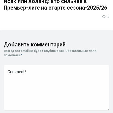
Исак или Холанд: кто сильнее в
Премьер-лиге на старте сезона-2025/26
0
Добавить комментарий
Ваш адрес email не будет опубликован.
Обязательные поля
помечены
*