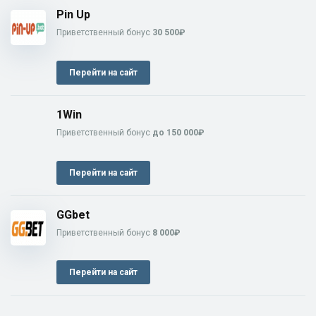
Pin Up
Приветственный бонус
30 500₽
Перейти на сайт
1Win
Приветственный бонус
до 150 000₽
Перейти на сайт
GGbet
Приветственный бонус
8 000₽
Перейти на сайт