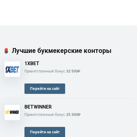
Лучшие букмекерские конторы
1XBET
Приветственный бонус
32 500₽
Перейти на сайт
BETWINNER
Приветственный бонус
25.000₽
Перейти на сайт