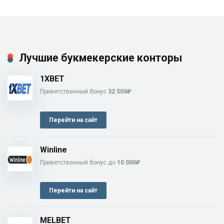
Лучшие букмекерские конторы
1XBET
Приветственный бонус
32 500₽
Перейти на сайт
Winline
Приветственный бонус до
10 000₽
Перейти на сайт
MELBET