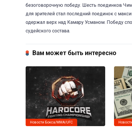
безоговорочную победу. Шесть поединков Чи
для зрителей стал последний поединок с мак
одержал верх над Камару Усманом. Победу спо
судейского состава.
Вам может быть интересно
Новости Бокса/MMA/UFC
Новост