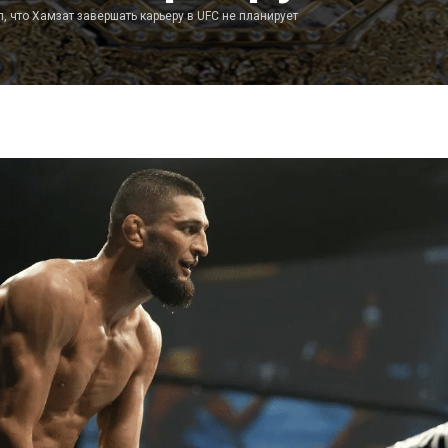
что Хамзат завершать карьеру в UFC не планирует