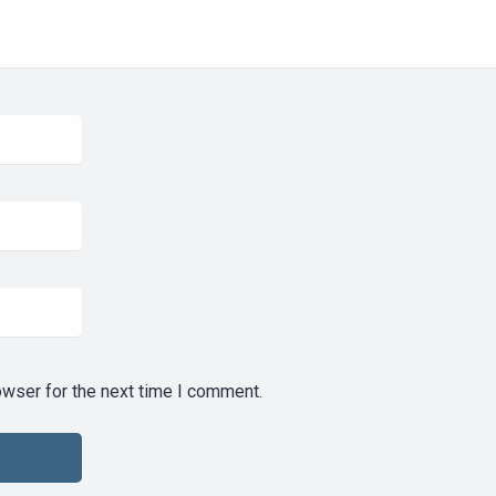
owser for the next time I comment.