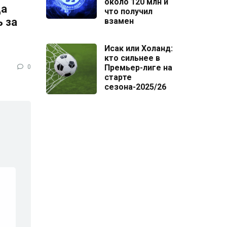
около 120 млн и
да
что получил
ь за
взамен
м
Исак или Холанд:
кто сильнее в
Премьер-лиге на
0
старте
сезона-2025/26