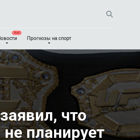
овости
Прогнозы на спорт
аявил, что
 не планирует