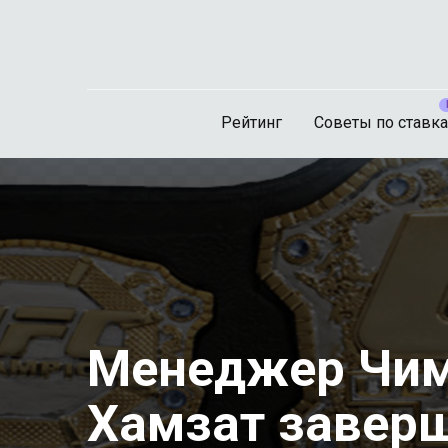
Рейтинг
Советы по ставк
Менеджер Чим
Хамзат заверш