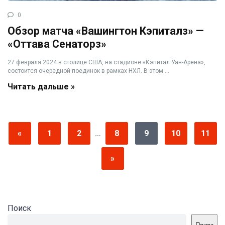
0
Обзор матча «Вашингтон Кэпиталз» —
«Оттава Сенаторз»
27 февраля 2024 в столице США, на стадионе «Кэпитал Уан-Арена»,
состоится очередной поединок в рамках НХЛ. В этом ...
Читать дальше »
«
1
2
…
8
9
10
11
»
Поиск