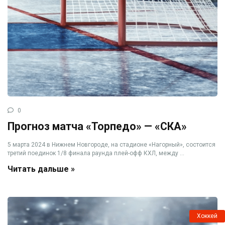
0
Прогноз матча «Торпедо» — «СКА»
5 марта 2024 в Нижнем Новгороде, на стадионе «Нагорный», состоится
третий поединок 1/8 финала раунда плей-офф КХЛ, между ...
Читать дальше »
Хоккей