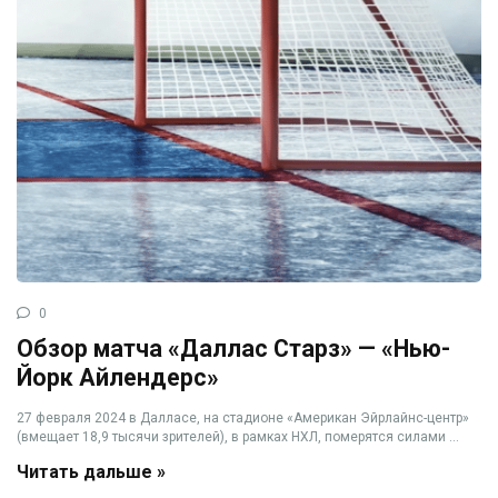
0
Обзор матча «Даллас Старз» — «Нью-
Йорк Айлендерс»
27 февраля 2024 в Далласе, на стадионе «Американ Эйрлайнс-центр»
(вмещает 18,9 тысячи зрителей), в рамках НХЛ, померятся силами ...
Читать дальше »