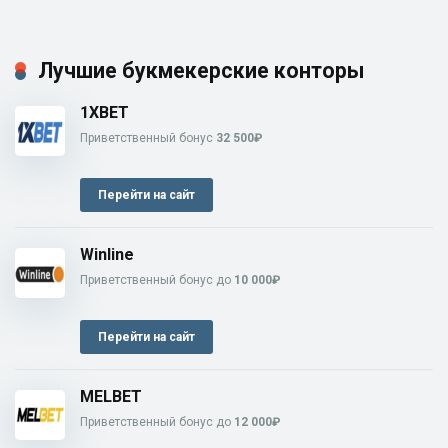
Лучшие букмекерские конторы
1XBET
Приветственный бонус
32 500₽
Перейти на сайт
Winline
Приветственный бонус до
10 000₽
Перейти на сайт
MELBET
Приветственный бонус до
12 000₽