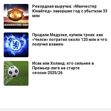
Рекордная выручка: «Манчестер
Юнайтед» завершил год с убытком 33
млн
Продали Мадуэке, купили троих: как
«Челси» потратил около 120 млн и что
получил взамен
Исак или Холанд: кто сильнее в
Премьер-лиге на старте
сезона-2025/26