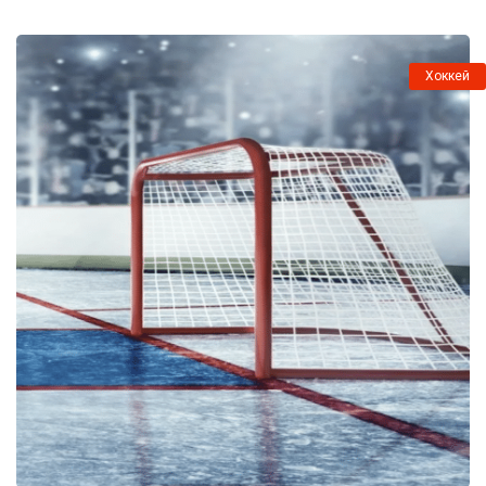
Хоккей