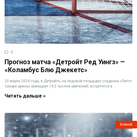
0
Прогноз матча «Детройт Ред Уингз» —
«Коламбус Блю Джекетс»
20 марта 2024 года, в Детройте, на ледовой площадке стадиона «Литтл
Сизарс-арена» (вмещает 19,5 тысячи зрителей), встретятся в ...
Читать дальше »
Хоккей