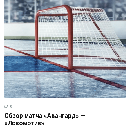
0
Обзор матча «Авангард» —
«Локомотив»