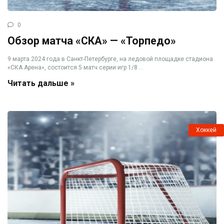
0
Обзор матча «СКА» — «Торпедо»
9 марта 2024 года в Санкт-Петербурге, на ледовой площадке стадиона
«СКА Арена», состоится 5 матч серии игр 1/8 ...
Читать дальше »
Хоккей