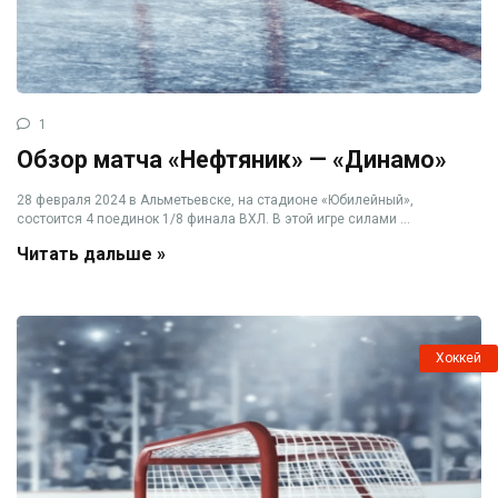
1
Обзор матча «Нефтяник» — «Динамо»
28 февраля 2024 в Альметьевске, на стадионе «Юбилейный»,
состоится 4 поединок 1/8 финала ВХЛ. В этой игре силами ...
Читать дальше »
Хоккей