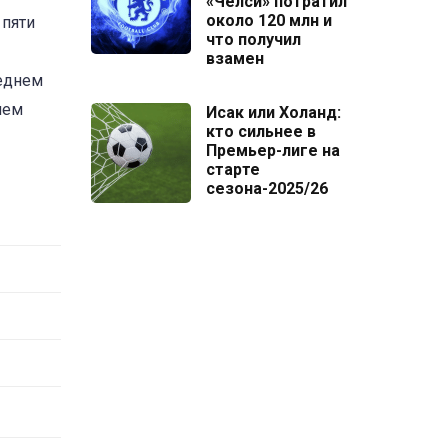
«Челси» потратил
около 120 млн и
 пяти
что получил
взамен
реднем
ием
Исак или Холанд:
кто сильнее в
Премьер-лиге на
старте
сезона-2025/26