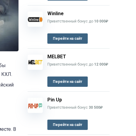
Winline
Приветственный бонус до
10 000₽
Перейти на сайт
MELBET
Приветственный бонус до
12 000₽
убы
 КХЛ.
Перейти на сайт
ийский
Pin Up
Приветственный бонус
30 500₽
Перейти на сайт
есте. В