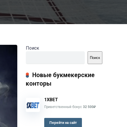
Поиск
Поиск
Новые букмекерские
конторы
1XBET
Приветственный бонус
32 500₽
Перейти на сайт