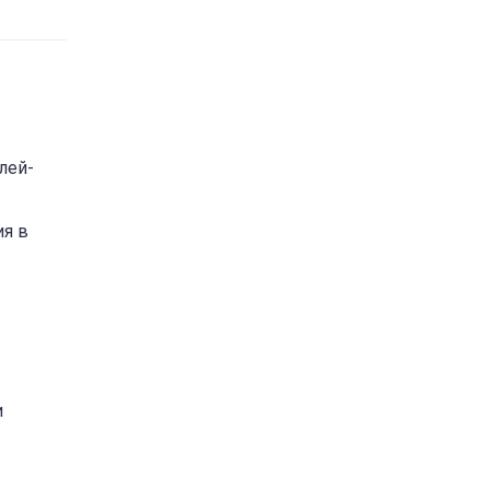
лей-
ия в
и