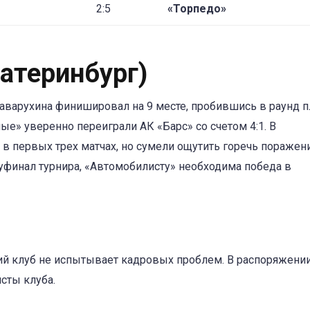
2:5
«Торпедо»
атеринбург)
аварухина финишировал на 9 месте, пробившись в раунд п
ые» уверенно переиграли АК «Барс» со счетом 4:1. В
в первых трех матчах, но сумели ощутить горечь поражен
луфинал турнира, «Автомобилисту» необходима победа в
ий клуб не испытывает кадровых проблем. В распоряжени
сты клуба.