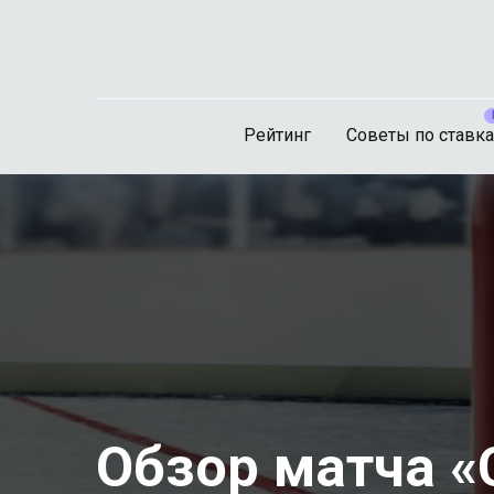
Рейтинг
Советы по ставк
Обзор матча «