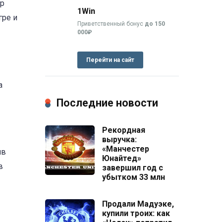
гр
1Win
гре и
Приветственный бонус
до 150
000₽
Перейти на сайт
а
Последние новости
Рекордная
выручка:
«Манчестер
ив
Юнайтед»
в
завершил год с
убытком 33 млн
Продали Мадуэке,
купили троих: как