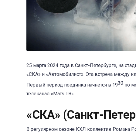
25 марта 2024 года в Санкт-Петербурге, на ст
«СКА» и «Автомобилист». Эта встреча между кл
30
Первый период поединка начнется в 19
по м
телеканал «Матч ТВ».
«СКА» (Санкт-Петер
В регулярном сезоне КХЛ коллектив Романа Ро