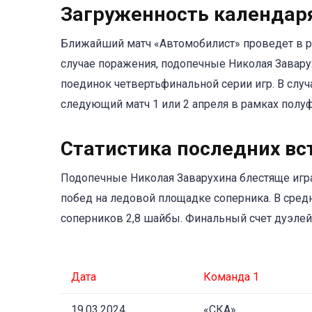
Загруженность календар
Ближайший матч «Автомобилист» проведет в ра
случае поражения, подопечные Николая Заварух
поединок четвертьфинальной серии игр. В случ
следующий матч 1 или 2 апреля в рамках полу
Статистика последних вс
Подопечные Николая Заварухина блестяще игра
побед на ледовой площадке соперника. В сред
соперников 2,8 шайбы. Финальный счет дуэлей 
Дата
Команда 1
19.03.2024
«СКА»