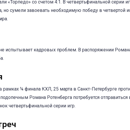
ли «Торпедо» со счетом 4:1. В четвертьфинальной серии и
, но сумели завоевать необходимую победу в четвертой и
ира.
 не испытывает кадровых проблем. В распоряжении Роман
а.
я
рамках ¼ финала КХЛ, 25 марта в Санкт-Петербурге прот
, подопечным Романа Ротенберга потребуется отправиться 
инок четвертьфинальной серии игр.
треч