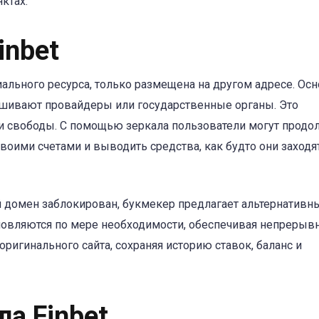
нктах.
inbet
иального ресурса, только размещена на другом адресе. Ос
ешивают провайдеры или государственные органы. Это
и свободы. С помощью зеркала пользователи могут продо
 своими счетами и выводить средства, как будто они заходя
ой домен заблокирован, букмекер предлагает альтернативн
бновляются по мере необходимости, обеспечивая непрерыв
ригинального сайта, сохраняя историю ставок, баланс и
а Finbet