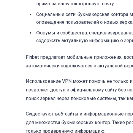
прямо на вашу электронную почту.
Социальные сети: букмекерская контора м
оповещения пользователей о новых зерка
Форумы и сообщества: специализированны
содержать актуальную информацию о зерк
Finbet предлагает мобильные приложения, дост
автоматически подключаться к актуальной верс
Использование VPN может помочь не только из
позволяет доступ к официальному сайту без не
поиск зеркал через поисковые системы, так к
Существуют веб-сайты и информационные порт
для множества букмекерских контор. Такие р
только проверенную информацию.