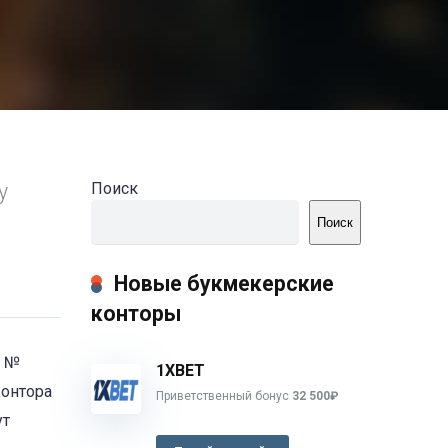
у
Поиск
Поиск
Новые букмекерские
конторы
и №
1XBET
Контора
Приветственный бонус
32 500₽
ут