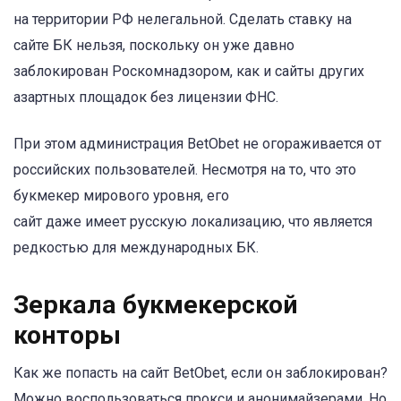
на территории РФ нелегальной. Сделать ставку на
сайте БК нельзя, поскольку он уже давно
заблокирован Роскомнадзором, как и сайты других
азартных площадок без лицензии ФНС.
При этом администрация BetObet не огораживается от
российских пользователей. Несмотря на то, что это
букмекер мирового уровня, его
сайт даже имеет русскую локализацию, что является
редкостью для международных БК.
Зеркала букмекерской
конторы
Как же попасть на сайт BetObet, если он заблокирован?
Можно воспользоваться прокси и анонимайзерами. Но