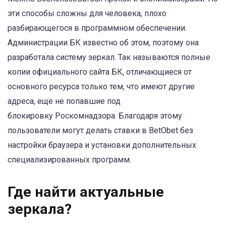
эти способы сложны для человека, плохо
разбирающегося в программном обеспечении.
Администрации БК известно об этом, поэтому она
разработала систему зеркал. Так называются полные
копии официального сайта БК, отличающиеся от
основного ресурса только тем, что имеют другие
адреса, еще не попавшие под
блокировку Роскомнадзора. Благодаря этому
пользователи могут делать ставки в BetObet без
настройки браузера и установки дополнительных
специализированных программ.
Где найти актуальные
зеркала?