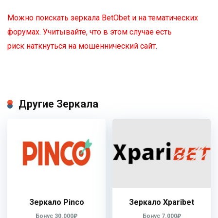
Можно поискать зеркала BetObet и на тематических
форумах. Учитывайте, что в этом случае есть
риск наткнуться на мошеннический сайт.
Другие Зеркала
Зеркало Pinco
Зеркало Xparibet
Бонус 30.000₽
Бонус 7.000₽