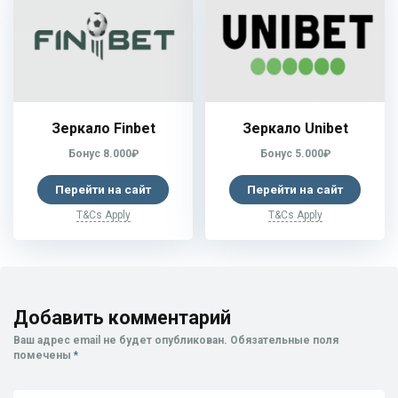
Зеркало Finbet
Зеркало Unibet
Бонус 8.000₽
Бонус 5.000₽
Перейти на сайт
Перейти на сайт
T&Cs Apply
T&Cs Apply
Добавить комментарий
Ваш адрес email не будет опубликован.
Обязательные поля
помечены
*