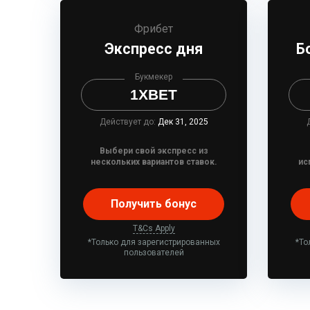
Фрибет
Экспресс дня
Б
Букмекер
1XBET
Действует до:
Дек 31, 2025
Выбери свой экспресс из
нескольких вариантов ставок.
ис
Получить бонус
T&Cs Apply
*Только для зарегистрированных
*То
пользователей