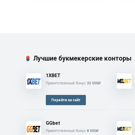
Лучшие букмекерские конторы
1XBET
Приветственный бонус
32 500₽
Перейти на сайт
GGbet
Приветственный бонус
8 000₽