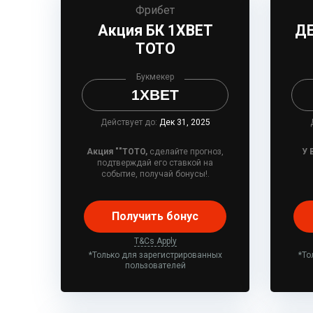
Фрибет
Акция БК 1XBET
Д
ТОТО
Букмекер
1XBET
Действует до:
Дек 31, 2025
Акция ""TOTO,
сделайте прогноз,
У 
подтверждай его ставкой на
событие, получай бонусы!.
Получить бонус
T&Cs Apply
*Только для зарегистрированных
*То
пользователей