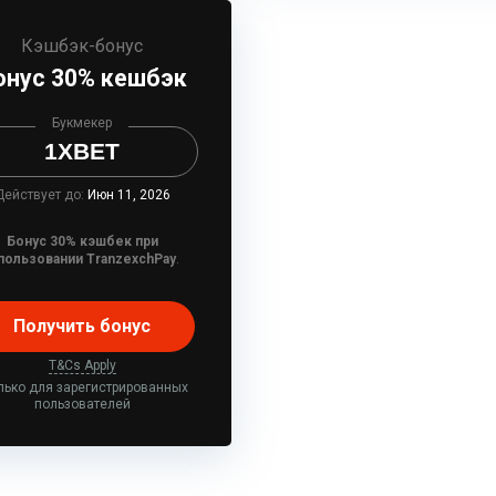
Кэшбэк-бонус
онус 30% кешбэк
Букмекер
1XBET
Действует до:
Июн 11, 2026
Бонус 30% кэшбек при
пользовании
TranzexchPay
.
Получить бонус
T&Cs Apply
лько для зарегистрированных
пользователей