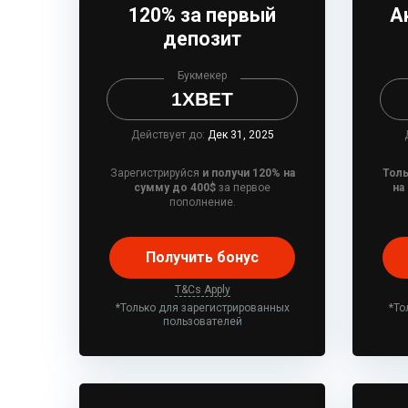
120% за первый
А
депозит
Букмекер
1XBET
Действует до:
Дек 31, 2025
Зарегистрируйся
и получи 120% на
Толь
сумму до 400$
за первое
на
пополнение.
Получить бонус
T&Cs Apply
*Только для зарегистрированных
*То
пользователей