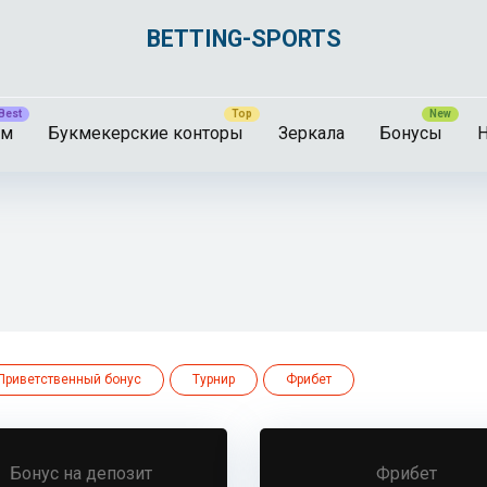
BETTING-SPORTS
ам
Букмекерские конторы
Зеркала
Бонусы
Н
Приветственный бонус
Турнир
Фрибет
Бонус на депозит
Фрибет