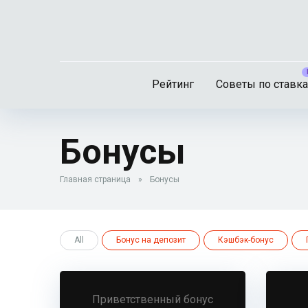
Рейтинг
Советы по ставк
Бонусы
Главная страница
»
Бонусы
All
Бонус на депозит
Кэшбэк-бонус
Приветственный бонус