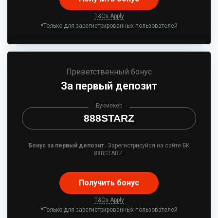
T&Cs Apply
*Только для зарегистрированных пользователей
Приветственный бонус
За первый депозит
Букмекер
888STARZ
Бонус за первый депозит.
Зарегистрируйся на сайте БК
888STARZ.
Получить бонус
T&Cs Apply
*Только для зарегистрированных пользователей