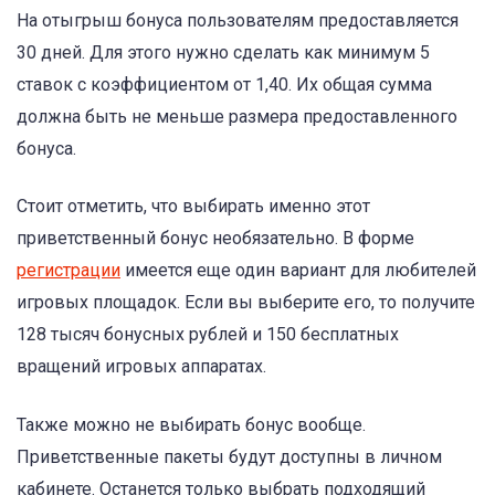
На отыгрыш бонуса пользователям предоставляется
30 дней. Для этого нужно сделать как минимум 5
ставок с коэффициентом от 1,40. Их общая сумма
должна быть не меньше размера предоставленного
бонуса.
Стоит отметить, что выбирать именно этот
приветственный бонус необязательно. В форме
регистрации
имеется еще один вариант для любителей
игровых площадок. Если вы выберите его, то получите
128 тысяч бонусных рублей и 150 бесплатных
вращений игровых аппаратах.
Также можно не выбирать бонус вообще.
Приветственные пакеты будут доступны в личном
кабинете. Останется только выбрать подходящий