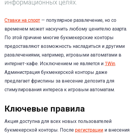
информационных целях.
Ставки на спорт
— популярное развлечение, но со
временем может наскучить любому ценителю азарта.
По этой причине многие букмекерские конторы
предоставляют возможность насладиться и другими
развлечениями, например, игровыми автоматами в
интернет-кафе. Исключением не является и
1Win
.
Администрация букмекерской конторы даже
предлагает фриспины за внесение депозита для
стимулирования интереса к игровым автоматам.
Ключевые правила
Акция доступна для всех новых пользователей
букмекерской конторы. После
регистрации
и внесения