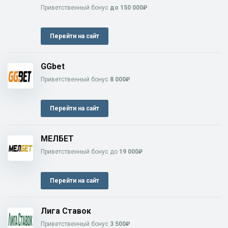
Приветственный бонус
до 150 000₽
Перейти на сайт
GGbet
Приветственный бонус
8 000₽
Перейти на сайт
МЕЛБЕТ
Приветственный бонус до
19 000₽
Перейти на сайт
Лига Ставок
Приветственный бонус
3 500₽