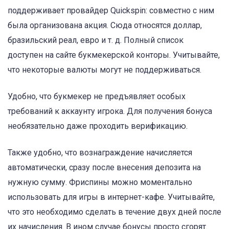
поддерживает провайдер Quickspin: совместно с ним
была организована акция. Сюда относятся доллар,
бразильский реал, евро и т. д. Полный список
доступен на сайте букмекерской конторы. Учитывайте,
что некоторые валюты могут не поддерживаться.
Удобно, что букмекер не предъявляет особых
требований к аккаунту игрока. Для получения бонуса
необязательно даже проходить верификацию.
Также удобно, что вознаграждение начисляется
автоматически, сразу после внесения депозита на
нужную сумму. Фриспины можно моментально
использовать для игры в интернет-кафе. Учитывайте,
что это необходимо сделать в течение двух дней после
их начисления. В ином случае бонусы просто сгорят.