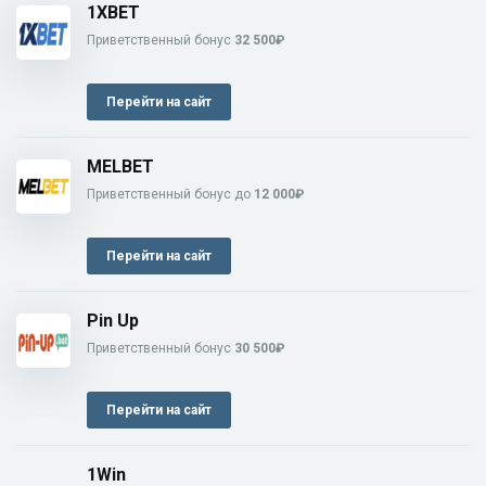
1XBET
Приветственный бонус
32 500₽
Перейти на сайт
MELBET
Приветственный бонус до
12 000₽
Перейти на сайт
Pin Up
Приветственный бонус
30 500₽
Перейти на сайт
1Win