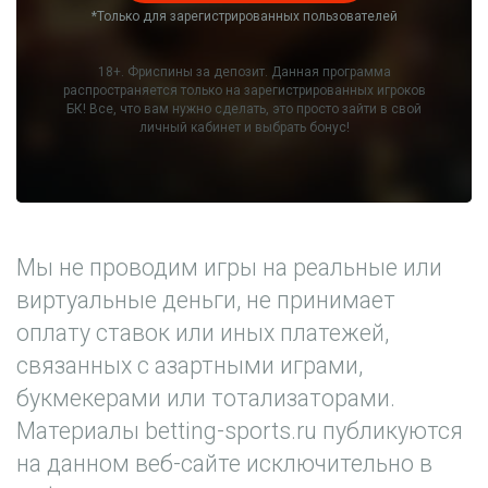
*Только для зарегистрированных пользователей
18+. Фриспины за депозит. Данная программа
распространяется только на зарегистрированных игроков
БК! Все, что вам нужно сделать, это просто зайти в свой
личный кабинет и выбрать бонус!
Мы не проводим игры на реальные или
виртуальные деньги, не принимает
оплату ставок или иных платежей,
связанных с азартными играми,
букмекерами или тотализаторами.
Материалы betting-sports.ru публикуются
на данном веб-сайте исключительно в