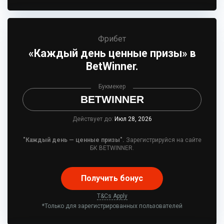
Фрибет
«Каждый день ценные призы» в
BetWinner.
Букмекер
BETWINNER
Действует до:
Июл 28, 2026
"Каждый день — ценные призы".
Зарегистрируйся на сайте
БК BETWINNER.
Получить бонус
T&Cs Apply
*Только для зарегистрированных пользователей