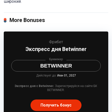
широкий.
More Bonuses
Фрибет
Экспресс дня Betwinner
Букмекер
BETWINNER
Действует до:
Июн 01, 2027
Экспресс дня с Betwinner.
Зарегистрируйся на сайте БК
BETWINNER.
Получить бонус