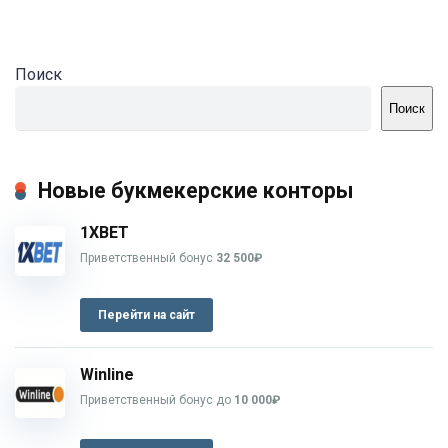
Поиск
Поиск
Новые букмекерские конторы
1XBET
Приветственный бонус
32 500₽
Перейти на сайт
Winline
Приветственный бонус до
10 000₽