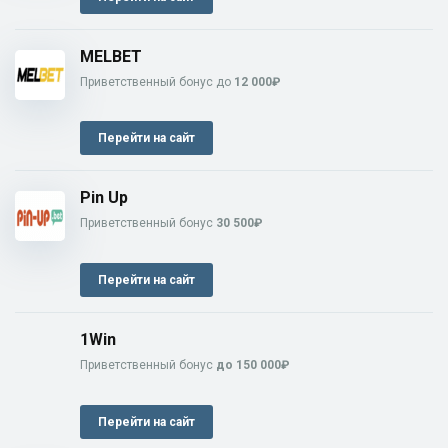
MELBET
Приветственный бонус до
12 000₽
Перейти на сайт
Pin Up
Приветственный бонус
30 500₽
Перейти на сайт
1Win
Приветственный бонус
до 150 000₽
Перейти на сайт