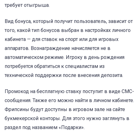
требует отыгрыша.
Вид бонуса, который получит пользователь, зависит от
того, какой тип бонусов выбран в настройках личного
кабинета — для ставок на спорт или для игровых
аппаратов. Вознаграждение начисляется не в
автоматическом режиме. Игроку в день рождения
потребуется обратиться к специалистам из
технической поддержки после внесения депозита.
Промокод на бесплатную ставку поступит в виде СМС-
сообщения. Также его можно найти в личном кабинете.
Фрипсины будут доступны в игровом зале на сайте
букмекерской конторы. Для этого нужно заглянуть в
раздел под названием «Подарки».