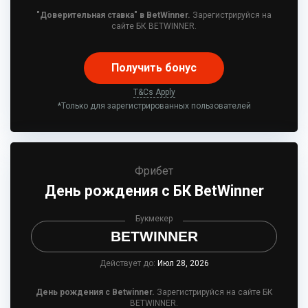
"Доверительная ставка" в BetWinner.
Зарегистрируйся на
сайте БК BETWINNER.
Получить бонус
T&Cs Apply
*Только для зарегистрированных пользователей
Фрибет
День рождения с БК BetWinner
Букмекер
BETWINNER
Действует до:
Июл 28, 2026
День рождения с Betwinner.
Зарегистрируйся на сайте БК
BETWINNER.