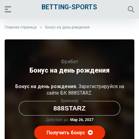
BETTING-SPORTS
Главная страница
»
Бонус на день рождения
Фрибет
Бонус на день рождения
Бонус на день рождения.
Зарегистрируйся на
сайте БК 888STARZ.
Букмекер
888STARZ
Действет до:
Мар 26, 2027
Получить бонус