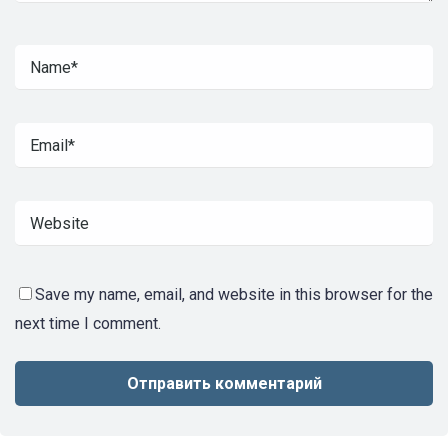
Save my name, email, and website in this browser for the
next time I comment.