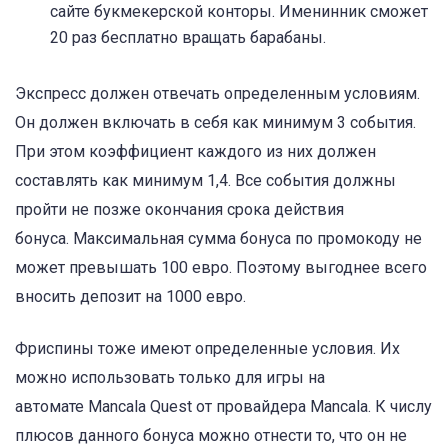
сайте букмекерской конторы. Именинник сможет
20 раз бесплатно вращать барабаны.
Экспресс должен отвечать определенным условиям.
Он должен включать в себя как минимум 3 события.
При этом коэффициент каждого из них должен
составлять как минимум 1,4. Все события должны
пройти не позже окончания срока действия
бонуса. Максимальная сумма бонуса по промокоду не
может превышать 100 евро. Поэтому выгоднее всего
вносить депозит на 1000 евро.
Фриспины тоже имеют определенные условия. Их
можно использовать только для игры на
автомате Mancala Quest от провайдера Mancala. К числу
плюсов данного бонуса можно отнести то, что он не