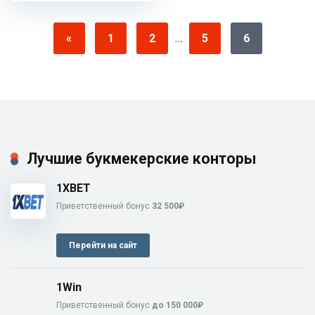
«
1
2
…
5
6
Лучшие букмекерские конторы
1XBET
Приветственный бонус
32 500₽
Перейти на сайт
1Win
Приветственный бонус
до 150 000₽