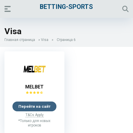
BETTING-SPORTS
Visa
Главная страница
»
Visa
»
Страница 6
MELBET
Перейти на сайт
T&Cs Apply
*Только для новых
игроков