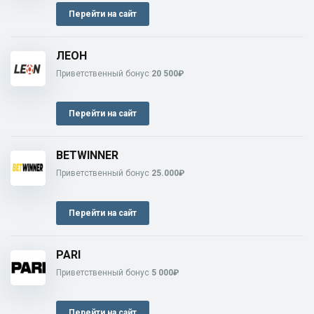
Перейти на сайт
ЛЕОН
Приветственный бонус
20 500₽
Перейти на сайт
BETWINNER
Приветственный бонус
25.000₽
Перейти на сайт
PARI
Приветственный бонус
5 000₽
Перейти на сайт