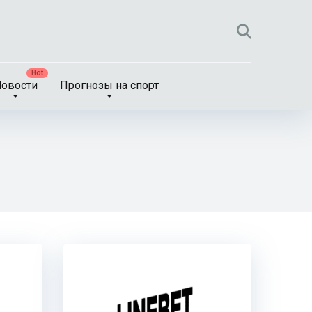
овости
Прогнозы на спорт