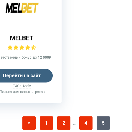
MELBET
ветственный бонус до
12 000₽
Перейти на сайт
T&Cs Apply
*Только для новых игроков
«
1
2
…
4
5