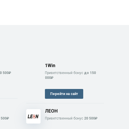
1Win
0 500₽
Приветственный бонус
до 150
000₽
Перейти на сайт
ЛЕОН
 500₽
Приветственный бонус
20 500₽