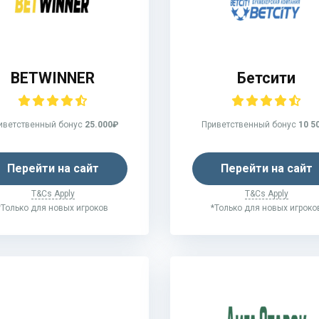
BETWINNER
Бетсити
иветственный бонус
25.000₽
Приветственный бонус
10 5
Перейти на сайт
Перейти на сайт
T&Cs Apply
T&Cs Apply
*Только для новых игроков
*Только для новых игроко