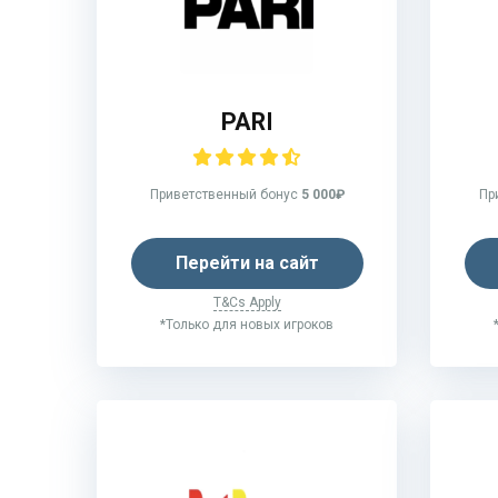
PARI
Приветственный бонус
5 000₽
Пр
Перейти на сайт
T&Cs Apply
*Только для новых игроков