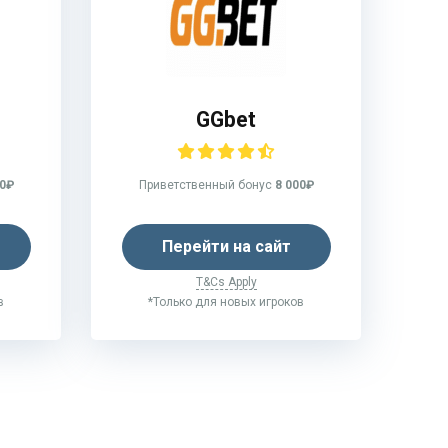
GGbet
00₽
Приветственный бонус
8 000₽
Перейти на сайт
T&Cs Apply
в
*Только для новых игроков