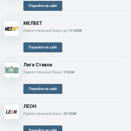
Перейти на сайт
МЕЛБЕТ
Приветственный бонус до
19 000₽
Перейти на сайт
Лига Ставок
Приветственный бонус
3 500₽
Перейти на сайт
ЛЕОН
Приветственный бонус
20 500₽
Перейти на сайт