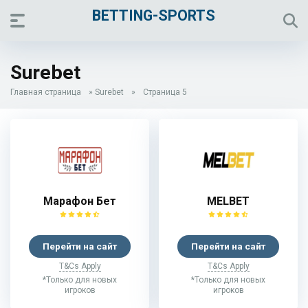
BETTING-SPORTS
Surebet
Главная страница
»
Surebet
»
Страница 5
Марафон Бет
MELBET
Перейти на сайт
Перейти на сайт
T&Cs Apply
T&Cs Apply
*Только для новых
*Только для новых
игроков
игроков