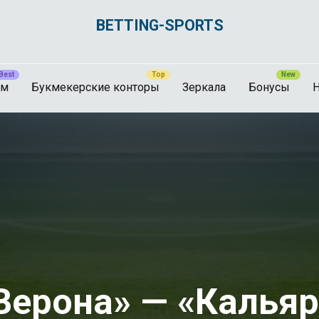
BETTING-SPORTS
ам
Букмекерские конторы
Зеркала
Бонусы
Н
Верона» — «Калья