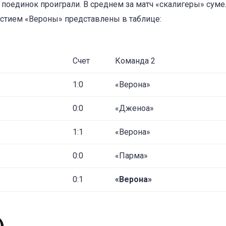
 поединок проиграли. В среднем за матч «скалигеры» суме
участием «Вероны» представлены в таблице:
Счет
Команда 2
1:0
«Верона»
0:0
«Дженоа»
1:1
«Верона»
0:0
«Парма»
0:1
«Верона»