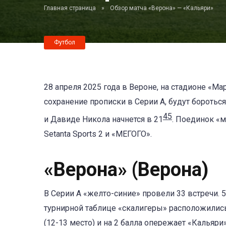
Главная страница
»
Обзор матча «Верона» — «Кальяри»
Футбол
28 апреля 2025 года в Вероне, на стадионе «Ма
сохранение прописки в Серии A, будут боротьс
45
и Давиде Никола начнется в 21
. Поединок «м
Setanta Sports 2 и «МЕГОГО».
«Верона» (Верона)
В Серии A «желто-синие» провели 33 встречи. 
турнирной таблице «скалигеры» расположились 
(12-13 место) и на 2 балла опережает «Кальяри»