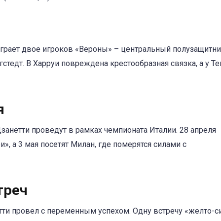
грает двое игроков «Вероны» – центральный полузащитни
тедт. В Харруи повреждена крестообразная связка, а у Те
я
анетти проведут в рамках чемпионата Италии. 28 апреля
, а 3 мая посетят Милан, где померятся силами с
треч
тти провел с переменным успехом. Одну встречу «желто-с