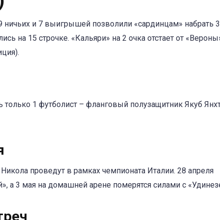
)
 9 ничьих и 7 выигрышей позволили «сардинцам» набрать 3
сь на 15 строчке. «Кальяри» на 2 очка отстает от «Вероны
ция).
 только 1 футболист – фланговый полузащитник Якуб Янхт
я
икола проведут в рамках чемпионата Италии. 28 апреля
», а 3 мая на домашней арене померятся силами с «Удинез
треч