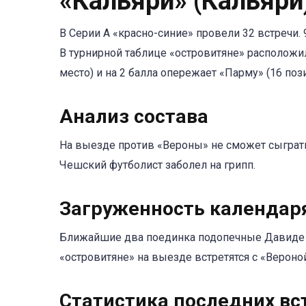
«Кальяри» (Кальяри
В Серии A «красно-синие» провели 32 встречи.
В турнирной таблице «островитяне» расположили
место) и на 2 балла опережает «Парму» (16 пози
Анализ состава
На выезде против «Вероны» не сможет сыграть
Чешский футболист заболел на грипп.
Загруженность календар
Ближайшие два поединка подопечные Давиде Н
«островитяне» на выезде встретятся с «Вероной
Статистика последних вс