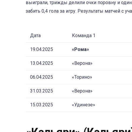
выиграли, трижды делили очки поровну и один
забить 0,4 гола за игру. Результаты матчей с 
Дата
Команда 1
19.04.2025
«Рома»
13.04.2025
«Верона»
06.04.2025
«Торино»
31.03.2025
«Верона»
15.03.2025
«Удинезе»