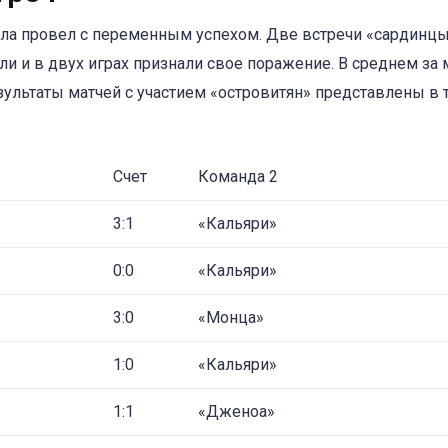
ла провел с переменным успехом. Две встречи «сардинцы
ли и в двух играх признали свое поражение. В среднем за 
езультаты матчей с участием «островитян» представлены в 
Счет
Команда 2
3:1
«Кальяри»
0:0
«Кальяри»
3:0
«Монца»
1:0
«Кальяри»
1:1
«Дженоа»