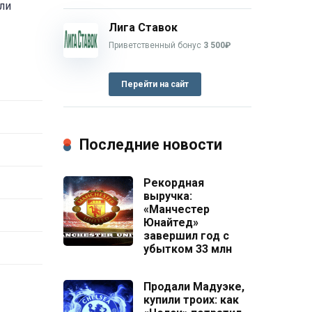
ли
Лига Ставок
Приветственный бонус
3 500₽
Перейти на сайт
Последние новости
Рекордная
выручка:
«Манчестер
Юнайтед»
завершил год с
убытком 33 млн
Продали Мадуэке,
купили троих: как