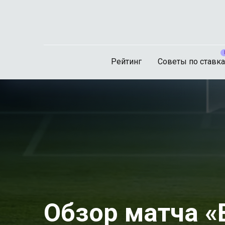
Рейтинг
Советы по ставк
Обзор матча «