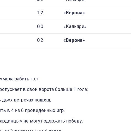
1:2
«Верона»
0:0
«Кальяри»
0:2
«Верона»
умела забить гол;
ропускает в свои ворота больше 1 гола;
 двух встречах подряд;
ть в 4 из 6 проведенных игр;
сардинцы» не могут одержать победу;