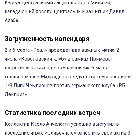
Куртуа, центральный защитник Эдер Милитао,
нападающий Хоселу, центральный защитник Давид
Алаба.
Загруженность календаря
2 и 6 марта «Реал» проведет два важных матча. 2
числа «Королевский клуб» в рамках Примеры
встретится на выезде с «Валенсией». 6 марта
«сливочные» в Мадриде проведут ответный поединок
1/8 Лиги Чемпионов против германского клуба «РБ
Лейпциг».
Статистика последних встреч
Коллектив Карло Анчелотти успешно выступил в
последних играх. «Сливочные» занесли в свой актив 3