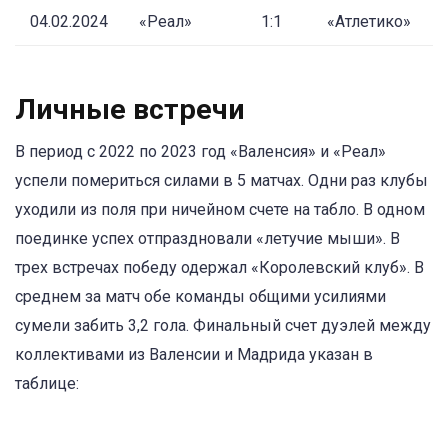
04.02.2024
«Реал»
1:1
«Атлетико»
Личные встречи
В период с 2022 по 2023 год «Валенсия» и «Реал»
успели помериться силами в 5 матчах. Одни раз клубы
уходили из поля при ничейном счете на табло. В одном
поединке успех отпраздновали «летучие мыши». В
трех встречах победу одержал «Королевский клуб». В
среднем за матч обе команды общими усилиями
сумели забить 3,2 гола. Финальный счет дуэлей между
коллективами из Валенсии и Мадрида указан в
таблице: