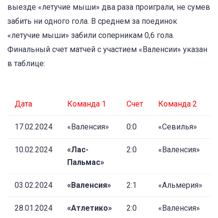
выезде «летучие мыши» два раза проиграли, не сумев
забить ни одного гола. В среднем за поединок
«летучие мыши» забили соперникам 0,6 гола.
Финальный счет матчей с участием «Валенсии» указан
в таблице:
Дата
Команда 1
Счет
Команда 2
17.02.2024
«Валенсия»
0:0
«Севилья»
10.02.2024
«Лас-
2:0
«Валенсия»
Пальмас»
03.02.2024
«Валенсия»
2:1
«Альмерия»
28.01.2024
«Атлетико»
2:0
«Валенсия»