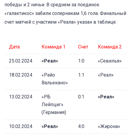
победы и 2 ничьи. В среднем за поединок
«галактикос» забили соперникам 1,6 гола. Финальный
счет матчей с участием «Реала» указан в таблице:
Дата
Команда 1
Счет
Команда 2
25.02.2024
«Реал»
1:0
«Севилья»
18.02.2024
«Райо
1:1
«Реал»
Вальекано»
13.02.2024
«РБ
0:1
«Реал»
Лейпциг»
(Германия)
10.02.2024
«Реал»
4:0
«Жирона»