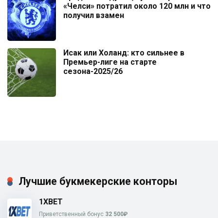
«Челси» потратил около 120 млн и что
получил взамен
Исак или Холанд: кто сильнее в
Премьер-лиге на старте
сезона-2025/26
Лучшие букмекерские конторы
1XBET
Приветственный бонус
32 500₽