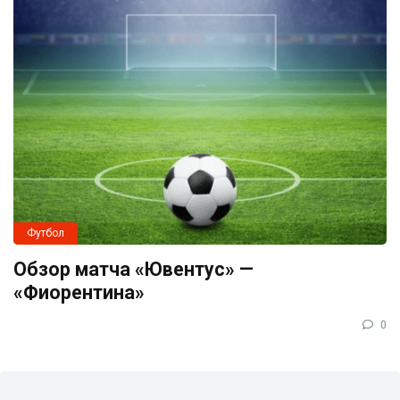
Футбол
Обзор матча «Ювентус» —
«Фиорентина»
0