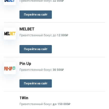
Приветственный бонус
32 500₽
Перейти на сайт
MELBET
Приветственный бонус до
12 000₽
Перейти на сайт
Pin Up
Приветственный бонус
30 500₽
Перейти на сайт
1Win
Приветственный бонус
до 150 000₽