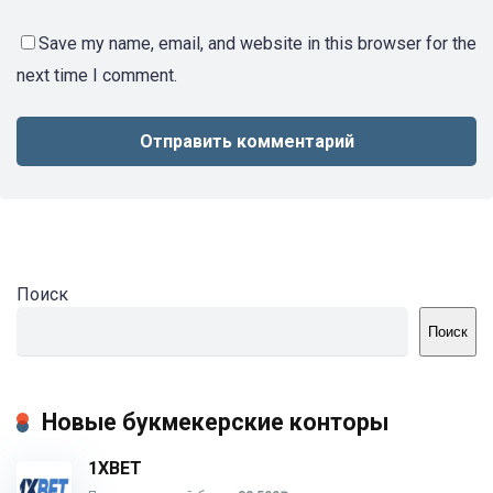
Save my name, email, and website in this browser for the
next time I comment.
Поиск
Поиск
Новые букмекерские конторы
1XBET