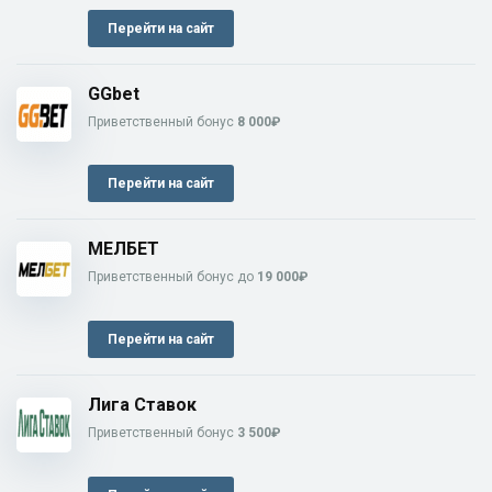
Перейти на сайт
GGbet
Приветственный бонус
8 000₽
Перейти на сайт
МЕЛБЕТ
Приветственный бонус до
19 000₽
Перейти на сайт
Лига Ставок
Приветственный бонус
3 500₽