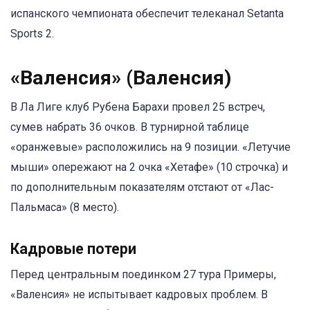
испанского чемпионата обеспечит телеканал Setanta
Sports 2.
«Валенсия» (Валенсия)
В Ла Лиге клуб Рубена Барахи провел 25 встреч,
сумев набрать 36 очков. В турнирной таблице
«оранжевые» расположились на 9 позиции. «Летучие
мыши» опережают на 2 очка «Хетафе» (10 строчка) и
по дополнительным показателям отстают от «Лас-
Пальмаса» (8 место).
Кадровые потери
Перед центральным поединком 27 тура Примеры,
«Валенсия» не испытывает кадровых проблем. В