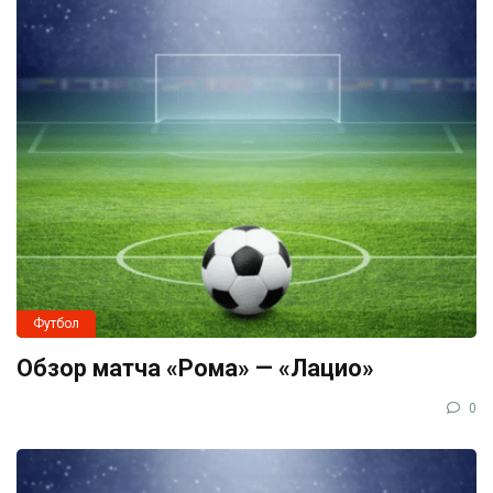
Футбол
Обзор матча «Рома» — «Лацио»
0