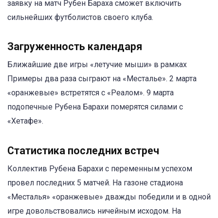
заявку на матч Рубен Бараха сможет включить
сильнейших футболистов своего клуба.
Загруженность календаря
Ближайшие две игры «летучие мыши» в рамках
Примеры два раза сыграют на «Месталье». 2 марта
«оранжевые» встретятся с «Реалом». 9 марта
подопечные Рубена Барахи померятся силами с
«Хетафе».
Статистика последних встреч
Коллектив Рубена Барахи с переменным успехом
провел последних 5 матчей. На газоне стадиона
«Месталья» «оранжевые» дважды победили и в одной
игре довольствовались ничейным исходом. На