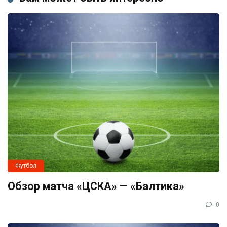
Футбол
Обзор матча «ЦСКА» — «Балтика»
0